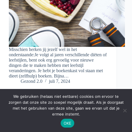
Misschien herken jij jezelf wel in het
onderstaande:Je volgt al jaren verschillende diëten of
leefstijlen, bent ook erg gevoelig voor nieuwe
dingen die te maken hebben met leefstijl
veranderingen. Je hebt je boekenkast vol staan met
dieet (zelfhulp) boeken. Bijna…
Gezond 2.0
juli 7, 2024
We gebruiken (helaas niet eetbare) cookies om ervoor te
zorgen dat onze site zo soepel mogelijk draait. Als je doorgaat
met het gebruiken van deze site, gaan we ervan uit dat je
ermee instemt.
OKE