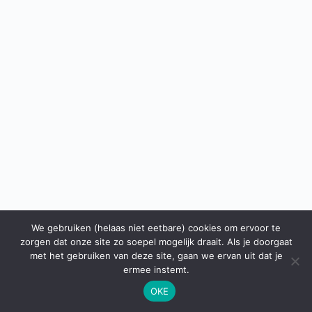
We gebruiken (helaas niet eetbare) cookies om ervoor te
zorgen dat onze site zo soepel mogelijk draait. Als je doorgaat
met het gebruiken van deze site, gaan we ervan uit dat je
ermee instemt.
OKE