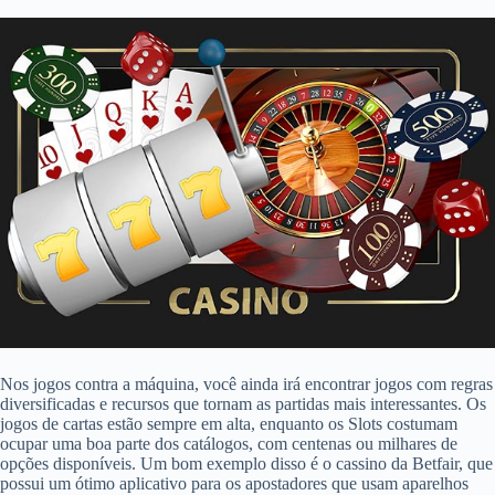
Nos jogos contra a máquina, você ainda irá encontrar jogos com regras
diversificadas e recursos que tornam as partidas mais interessantes. Os
jogos de cartas estão sempre em alta, enquanto os Slots costumam
ocupar uma boa parte dos catálogos, com centenas ou milhares de
opções disponíveis. Um bom exemplo disso é o cassino da Betfair, que
possui um ótimo aplicativo para os apostadores que usam aparelhos