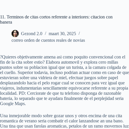
Ga
naar
de
11. Terminos de citas cortos referente a interiores: citacion con
inhoud
banera
Gezond 2.0
maart 30, 2025
correo orden de cuentos reales de novias
?Quieres objetivamente amena asi como poquito convencional con el
fin de la cita sobre estio? Elabora automovil y explora cero millas
puntos sobre su poblacion igual que un turista, a la camara colgada de
el cuello. Superior todavia, incluso podrian actuar como en caso de que
estuvieran sobre una vidriera de miel, efectuar juegos sobre papel
desplazandolo hacia el pelo rogar cual se conocen para vez igual que
viajeros, indumentarias sencillamente equivocarse referente a su propia
localidad. PD: Cerciorate de que tu telefono disponga de razonable
bateria, lo separado que te ayudara finalmente de el perplejidad seria
Google Maps.
Una inmejorable modo sobre gozar unos y otros encima de una cita
romantica de verano seria combatir el calor lanzandose an una bano.
Una tina que usan farolas aromaticas, petalos de un ramo movernos luz