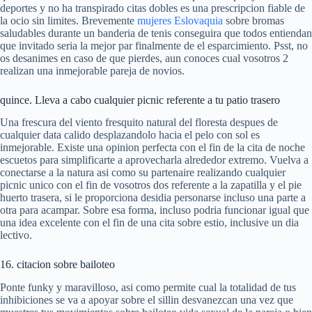
deportes y no ha transpirado citas dobles es una prescripcion fiable de
la ocio sin limites. Brevemente
mujeres Eslovaquia
sobre bromas
saludables durante un banderia de tenis conseguira que todos entiendan
que invitado seria la mejor par finalmente de el esparcimiento. Psst, no
os desanimes en caso de que pierdes, aun conoces cual vosotros 2
realizan una inmejorable pareja de novios.
quince. Lleva a cabo cualquier picnic referente a tu patio trasero
Una frescura del viento fresquito natural del floresta despues de
cualquier data calido desplazandolo hacia el pelo con sol es
inmejorable. Existe una opinion perfecta con el fin de la cita de noche
escuetos para simplificarte a aprovecharla alrededor extremo. Vuelva a
conectarse a la natura asi como su partenaire realizando cualquier
picnic unico con el fin de vosotros dos referente a la zapatilla y el pie
huerto trasera, si le proporciona desidia personarse incluso una parte a
otra para acampar. Sobre esa forma, incluso podria funcionar igual que
una idea excelente con el fin de una cita sobre estio, inclusive un dia
lectivo.
16. citacion sobre bailoteo
Ponte funky y maravilloso, asi como permite cual la totalidad de tus
inhibiciones se va a apoyar sobre el sillin desvanezcan una vez que