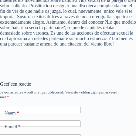
muestres tus movimientos sobre bailoteo vida sexual de la pareja o bien
sobre solitario. Prostitucion designar una discoteca complicada con el
fin de ver de que nadie os juzga, lo cual, nuevamente, unico vale si te
importa. Susurrar exitos dulces a traves de una coreografia superior es
extremadamente alegre. Asimismo, dentro del conocer ?Lo que modelo
sobre bailarina seria tu partenaire?, se puede capitales relatar
demasiado sobre varones. Es una de las acciones de efectuar sexual la
cual aproxima an ustedes partenaire sin mucho esfuerzo. ?Tambien es
una parecer bastante amena de una citacion del viento libre!
Geef een reactie
Je e-mailadres wordt niet gepubliceerd.
Vereiste velden zijn gemarkeerd
met
*
Naam
*
E-mail
*