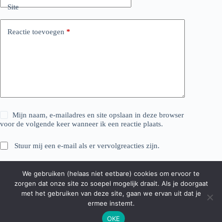
Site
Reactie toevoegen
*
Mijn naam, e-mailadres en site opslaan in deze browser
voor de volgende keer wanneer ik een reactie plaats.
Stuur mij een e-mail als er vervolgreacties zijn.
Stuur mij een e-mail als er nieuwe berichten zijn.
We gebruiken (helaas niet eetbare) cookies om ervoor te
zorgen dat onze site zo soepel mogelijk draait. Als je doorgaat
Reactie plaatsen
met het gebruiken van deze site, gaan we ervan uit dat je
ermee instemt.
OKE