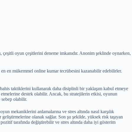
ası, çeşitli oyun çeşitlerini deneme imkanıdır. Anonim şeklinde oynarken,
ak en en mükemmel online kumar tecrübesini kazanabilir edebilirler.
ahis taktiklerini kullanarak daha disiplinli bir yaklaşım kabul etmeye
tmelerine destek olabilir. Ancak, bu stratejilerin etkisi, oyunun
sebep olabilir.
oyun mekaniklerini anlamalarına ve stres altında nasıl karşılık
 geliştirmelerine olanak sağlar. Son şu şekilde, yüksek risk taşıyan
tif tarafında değiştirebilir ve stres altında daha iyi gösterim