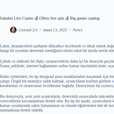
Ga
naar
de
inhoud
Sahabet Live Casino 💰 Offers free spin 💰 Big games catalog
Gezond 2.0
maart 13, 2025
News
Lakin, ikramiyelerin şartlarını dikkatlice incelemek ve idrak etmek değe
hangi tür oyunları denemek istediğinizi ekstra rahat bir tarzda tercih edeb
Çabuk ve istikrarlı bir ilişki, oyunseverlerin daha iyi bir deneyim geç
Sonuç şeklinde, internet bağlantının online kumar üzerindeki tesiri, oyun
Bahis yöntemleri, bu tip duygusal pusu tuzaklarından kaçınmak için bir 
çalışır. Özgül bir stratejiye sadık kalmak, oyuncuların kaybını gözlem
s
karakterine ve oyuncunun tecrübesine bağlıdır. Deneyimsiz bir oyuncu, 
Bu dolayısıyla, yeni yeni oyuncuların, deneyimli oyuncularla mücadele e
vereceklerini kavramalarına destek olur. Bu tip bir analiz, oyuncuların k
kumar oyunlarında sakin bulunmanın en önemli öğelerinden biri de kendin
sunmalarına destek olabilir.