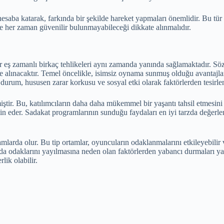
a hesaba katarak, farkında bir şekilde hareket yapmaları önemlidir. Bu tü
de her zaman güvenilir bulunmayabileceği dikkate alınmalıdır.
r eş zamanlı birkaç tehlikeleri aynı zamanda yanında sağlamaktadır. Sö
ne alınacaktır. Temel öncelikle, isimsiz oynama sunmuş olduğu avantajla
 durum, hususen zarar korkusu ve sosyal etki olarak faktörlerden tesi
iştir. Bu, katılımcıların daha daha mükemmel bir yaşantı tahsil etmesini
in eder. Sadakat programlarının sunduğu faydaları en iyi tarzda değerl
mlarda olur. Bu tip ortamlar, oyuncuların odaklanmalarını etkileyebilir v
 odaklarını yayılmasına neden olan faktörlerden yabancı durmaları yarar
lik olabilir.