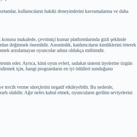
r ortamlar, kullanıcıların hakiki deneyimlerini kavramalarına ve daha
z konusu makalede, çevrimiçi kumar platformlarında gizli şeklinde
rdan değinmek önemlidir. Anonimlik, katılımcıların kimliklerini örterek
rlenmek arzulamayan oyuncular adına oldukça mühimdir.
 temin eder. Ayrıca, kimi oyun evleri, sadakat sistemi üyelerine özgün
endirmek için, hangi programların en iyi ödülleri sunduğunu
e tercih verme süreçlerini negatif etkileyebilir. Bu nedenle,
lı olabilir. Ağır nefes kabul etmek, oyuncuların gerilim seviyelerini