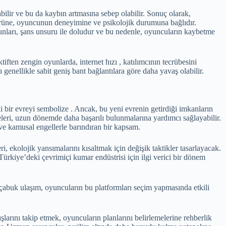
bilir ve bu da kaybın artmasına sebep olabilir. Sonuç olarak,
n türüne, oyuncunun deneyimine ve psikolojik durumuna bağlıdır.
yunları, şans unsuru ile doludur ve bu nedenle, oyuncuların kaybetme
ktiften zengin oyunlarda, internet hızı , katılımcının tecrübesini
genellikle sabit geniş bant bağlantılara göre daha yavaş olabilir.
 bir evreyi sembolize . Ancak, bu yeni evrenin getirdiği imkanların
ermeleri, uzun dönemde daha başarılı bulunmalarına yardımcı sağlayabilir.
ve kamusal engellerle barındıran bir kapsam.
, ekolojik yansımalarını kısaltmak için değişik taktikler tasarlayacak.
Türkiye’deki çevrimiçi kumar endüstrisi için ilgi verici bir dönem
ve çabuk ulaşım, oyuncuların bu platformları seçim yapmasında etkili
şlarını takip etmek, oyuncuların planlarını belirlemelerine rehberlik