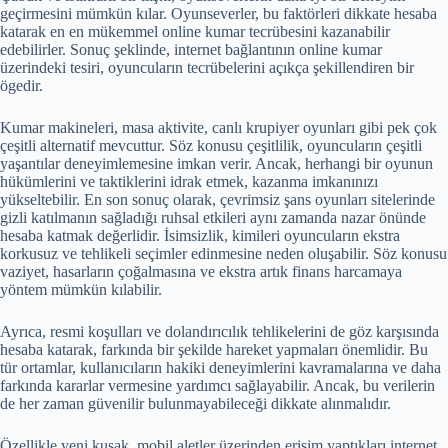
geçirmesini mümkün kılar. Oyunseverler, bu faktörleri dikkate hesaba
katarak en en mükemmel online kumar tecrübesini kazanabilir
edebilirler. Sonuç şeklinde, internet bağlantının online kumar
üzerindeki tesiri, oyuncuların tecrübelerini açıkça şekillendiren bir
ögedir.
Kumar makineleri, masa aktivite, canlı krupiyer oyunları gibi pek çok
çeşitli alternatif mevcuttur. Söz konusu çeşitlilik, oyuncuların çeşitli
yaşantılar deneyimlemesine imkan verir. Ancak, herhangi bir oyunun
hükümlerini ve taktiklerini idrak etmek, kazanma imkanınızı
yükseltebilir. En son sonuç olarak, çevrimsiz şans oyunları sitelerinde
gizli katılmanın sağladığı ruhsal etkileri aynı zamanda nazar önünde
hesaba katmak değerlidir. İsimsizlik, kimileri oyuncuların ekstra
korkusuz ve tehlikeli seçimler edinmesine neden oluşabilir. Söz konusu
vaziyet, hasarların çoğalmasına ve ekstra artık finans harcamaya
yöntem mümkün kılabilir.
Ayrıca, resmi koşulları ve dolandırıcılık tehlikelerini de göz karşısında
hesaba katarak, farkında bir şekilde hareket yapmaları önemlidir. Bu
tür ortamlar, kullanıcıların hakiki deneyimlerini kavramalarına ve daha
farkında kararlar vermesine yardımcı sağlayabilir. Ancak, bu verilerin
de her zaman güvenilir bulunmayabileceği dikkate alınmalıdır.
Özellikle yeni kuşak, mobil aletler üzerinden erişim yaptıkları internet