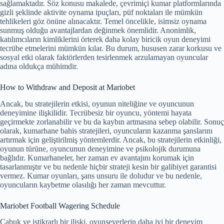
sağlamaktadır. Söz konusu makalede, çevrimiçi kumar platformlarında
gizli şeklinde aktivite oynama ipuçları, püf noktaları ile mümkün
tehlikeleri göz önüne alınacaktır. Temel öncelikle, isimsiz oynama
sunmuş olduğu avantajlardan değinmek önemlidir. Anonimlik,
katılımcıların kimliklerini örterek daha kolay biricik oyun deneyimi
tecrübe etmelerini mümkün kılar. Bu durum, hususen zarar korkusu ve
sosyal etki olarak faktörlerden tesirlenmek arzulamayan oyuncular
adına oldukça mühimdir.
How to Withdraw and Deposit at Mariobet
Ancak, bu stratejilerin etkisi, oyunun niteliğine ve oyuncunun
deneyimine ilişkilidir. Tecrübesiz bir oyuncu, yöntemi hayata
geçirmekte zorlanabilir ve bu da kaybın artmasına sebep olabilir. Sonuç
olarak, kumarhane bahis stratejileri, oyuncuların kazanma şanslarını
artırmak için geliştirilmiş yöntemlerdir. Ancak, bu stratejilerin etkinliği,
oyunun türüne, oyuncunun deneyimine ve psikolojik durumuna
bağlıdır. Kumarhaneler, her zaman ev avantajını korumak için
tasarlanmıştır ve bu nedenle hiçbir strateji kesin bir galibiyet garantisi
vermez. Kumar oyunları, şans unsuru ile doludur ve bu nedenle,
oyuncuların kaybetme olasılığı her zaman mevcuttur.
Mariobet Football Wagering Schedule
Çabuk ve istikrarlı bir ilişki, oyunseverlerin daha iyi bir deneyim