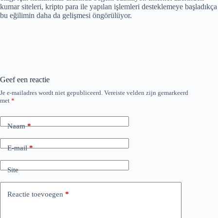
kumar siteleri, kripto para ile yapılan işlemleri desteklemeye başladıkça
bu eğilimin daha da gelişmesi öngörülüyor.
Geef een reactie
Je e-mailadres wordt niet gepubliceerd.
Vereiste velden zijn gemarkeerd
met
*
Naam
*
E-mail
*
Site
Reactie toevoegen
*