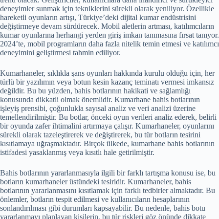
deneyimler sunmak için tekniklerini sürekli olarak yeniliyor. Özellikle
hareketli oyunların artışı, Türkiye’deki dijital kumar endüstrisini
değiştirmeye devam sürdürecek. Mobil aletlerin artması, katılımcıların
kumar oyunlarına herhangi yerden giriş imkan tanımasına fırsat tanıyor.
2024’te, mobil programların daha fazla nitelik temin etmesi ve katılımcı
deneyimini geliştirmesi tahmin ediliyor.
Kumarhaneler, sıklıkla şans oyunları hakkında kurulu olduğu için, her
türlü bir yazılımın veya botun kesin kazanç teminatı vermesi imkansız
değildir. Bu bu yüzden, bahis botlarının hakikati ve sağlamlığı
konusunda dikkatli olmak önemlidir. Kumarhane bahis botlarının
işleyiş prensibi, çoğunlukla sayısal analiz ve veri analizi üzerine
temellendirilmiştir. Bu botlar, önceki oyun verileri analiz ederek, belirli
bir oyunda zafer ihtimalini artırmaya çalışır. Kumarhaneler, oyunlarını
sürekli olarak tazeleştirerek ve değiştirerek, bu tür botların tesirini
kısıtlamaya uğraşmaktadır. Birçok ülkede, kumarhane bahis botlarının
istifadesi yasaklanmış veya kısıtlı hale getirilmiştir.
Bahis botlarının yararlanmasıyla ilgili bir farklı tartışma konusu ise, bu
botların kumarhaneler üstündeki tesiridir. Kumarhaneler, bahis
botlarının yararlanmasını kısıtlamak için farklı tedbirler almaktadır. Bu
önlemler, botların tespit edilmesi ve kullanıcıların hesaplarının
sonlandırılması gibi durumları kapsayabilir. Bu nedenle, bahis botu
yararlanmayı planlayan kişilerin, bu tür riskleri göz önünde dikkate