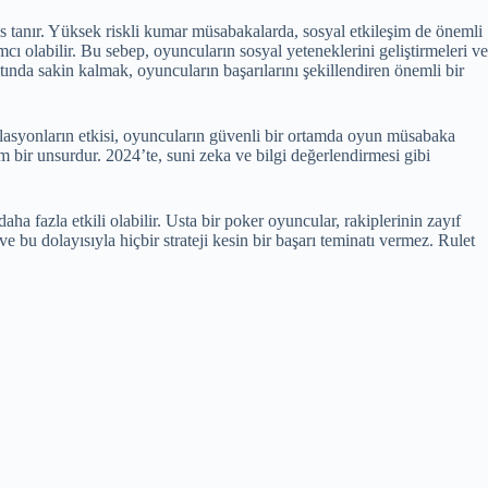
s tanır. Yüksek riskli kumar müsabakalarda, sosyal etkileşim de önemli
cı olabilir. Bu sebep, oyuncuların sosyal yeteneklerini geliştirmeleri ve
tında sakin kalmak, oyuncuların başarılarını şekillendiren önemli bir
egülasyonların etkisi, oyuncuların güvenli bir ortamda oyun müsabaka
m bir unsurdur. 2024’te, suni zeka ve bilgi değerlendirmesi gibi
aha fazla etkili olabilir. Usta bir poker oyuncular, rakiplerinin zayıf
 bu dolayısıyla hiçbir strateji kesin bir başarı teminatı vermez. Rulet