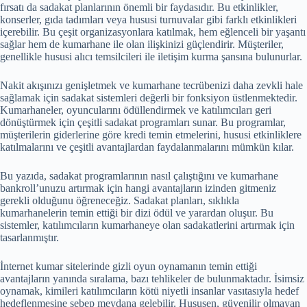
fırsatı da sadakat planlarının önemli bir faydasıdır. Bu etkinlikler,
konserler, gıda tadımları veya hususi turnuvalar gibi farklı etkinlikleri
içerebilir. Bu çeşit organizasyonlara katılmak, hem eğlenceli bir yaşantı
sağlar hem de kumarhane ile olan ilişkinizi güçlendirir. Müşteriler,
genellikle hususi alıcı temsilcileri ile iletişim kurma şansına bulunurlar.
Nakit akışınızı genişletmek ve kumarhane tecrübenizi daha zevkli hale
sağlamak için sadakat sistemleri değerli bir fonksiyon üstlenmektedir.
Kumarhaneler, oyuncularını ödüllendirmek ve katılımcıları geri
dönüştürmek için çeşitli sadakat programları sunar. Bu programlar,
müşterilerin giderlerine göre kredi temin etmelerini, hususi etkinliklere
katılmalarını ve çeşitli avantajlardan faydalanmalarını mümkün kılar.
Bu yazıda, sadakat programlarının nasıl çalıştığını ve kumarhane
bankroll’unuzu artırmak için hangi avantajların izinden gitmeniz
gerekli olduğunu öğreneceğiz. Sadakat planları, sıklıkla
kumarhanelerin temin ettiği bir dizi ödül ve yarardan oluşur. Bu
sistemler, katılımcıların kumarhaneye olan sadakatlerini artırmak için
tasarlanmıştır.
İnternet kumar sitelerinde gizli oyun oynamanın temin ettiği
avantajların yanında sıralama, bazı tehlikeler de bulunmaktadır. İsimsiz
oynamak, kimileri katılımcıların kötü niyetli insanlar vasıtasıyla hedef
hedeflenmesine sebep meydana gelebilir. Hususen, güvenilir olmayan