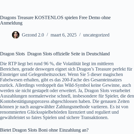
Ga
naar
de
Dragons Treasure KOSTENLOS spielen Free Demo ohne
inhoud
Anmeldung
Gezond 2.0
maart 6, 2025
uncategorized
Dragon Slots ️ Dragon Slots offizielle Seite in Deutschland
Die RTP liegt bei rund 96 %, die Volatilität liegt im mittleren
Bereichen, gerade deswegen eignet sich Dragon’s Treasure perfekt für
Einsteiger und Gelegenheitszocker. Wenn Sie 5 dieser magischen
Fabelwesen erhalten, gibt es das 200-Fache des Gesamteinsatzes
zurück. Allerdings verdoppelt das Wild-Symbol keine Gewinne, auch
werden sie nicht gestapelt oder erweitert. Ja, Dragon Slots verarbeitet
Auszahlungen normalerweise schnell, insbesondere für Spieler, die den
Kontobestätigungsprozess abgeschlossen haben. Die genauen Zeiten
können je nach ausgewählter Zahlungsmethode variieren. Es ist von
renommierten Glücksspielbehörden lizenziert und reguliert und
gewährleistet so faires Spielen und sichere Transaktionen.
Bietet Dragon Slots Boni ohne Einzahlung an?