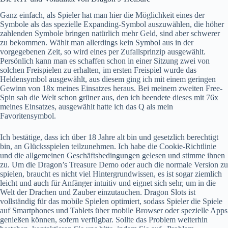
Ganz einfach, als Spieler hat man hier die Möglichkeit eines der
Symbole als das spezielle Expanding-Symbol auszuwählen, die höher
zahlenden Symbole bringen natürlich mehr Geld, sind aber schwerer
zu bekommen. Wählt man allerdings kein Symbol aus in der
vorgegebenen Zeit, so wird eines per Zufallsprinzip ausgewählt.
Persönlich kann man es schaffen schon in einer Sitzung zwei von
solchen Freispielen zu erhalten, im ersten Freispiel wurde das
Heldensymbol ausgewählt, aus diesem ging ich mit einem geringen
Gewinn von 18x meines Einsatzes heraus. Bei meinem zweiten Free-
Spin sah die Welt schon grüner aus, den ich beendete dieses mit 76x
meines Einsatzes, ausgewählt hatte ich das Q als mein
Favoritensymbol.
Ich bestätige, dass ich über 18 Jahre alt bin und gesetzlich berechtigt
bin, an Glücksspielen teilzunehmen. Ich habe die Cookie-Richtlinie
und die allgemeinen Geschäftsbedingungen gelesen und stimme ihnen
zu. Um die Dragon’s Treasure Demo oder auch die normale Version zu
spielen, braucht es nicht viel Hintergrundwissen, es ist sogar ziemlich
leicht und auch für Anfänger intuitiv und eignet sich sehr, um in die
Welt der Drachen und Zauber einzutauchen. Dragon Slots ist
vollständig für das mobile Spielen optimiert, sodass Spieler die Spiele
auf Smartphones und Tablets über mobile Browser oder spezielle Apps
genießen können, sofern verfügbar. Sollte das Problem weiterhin