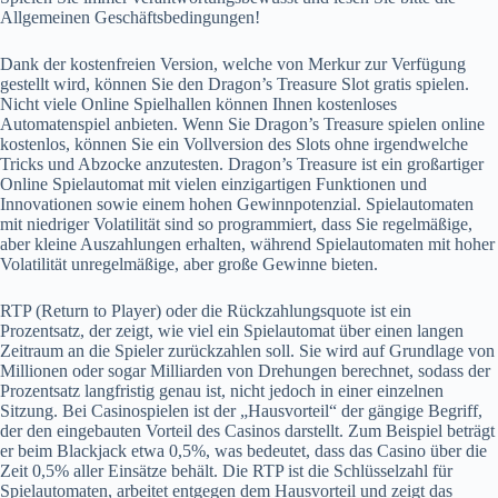
Allgemeinen Geschäftsbedingungen!
Dank der kostenfreien Version, welche von Merkur zur Verfügung
gestellt wird, können Sie den Dragon’s Treasure Slot gratis spielen.
Nicht viele Online Spielhallen können Ihnen kostenloses
Automatenspiel anbieten. Wenn Sie Dragon’s Treasure spielen online
kostenlos, können Sie ein Vollversion des Slots ohne irgendwelche
Tricks und Abzocke anzutesten. Dragon’s Treasure ist ein großartiger
Online Spielautomat mit vielen einzigartigen Funktionen und
Innovationen sowie einem hohen Gewinnpotenzial. Spielautomaten
mit niedriger Volatilität sind so programmiert, dass Sie regelmäßige,
aber kleine Auszahlungen erhalten, während Spielautomaten mit hoher
Volatilität unregelmäßige, aber große Gewinne bieten.
RTP (Return to Player) oder die Rückzahlungsquote ist ein
Prozentsatz, der zeigt, wie viel ein Spielautomat über einen langen
Zeitraum an die Spieler zurückzahlen soll. Sie wird auf Grundlage von
Millionen oder sogar Milliarden von Drehungen berechnet, sodass der
Prozentsatz langfristig genau ist, nicht jedoch in einer einzelnen
Sitzung. Bei Casinospielen ist der „Hausvorteil“ der gängige Begriff,
der den eingebauten Vorteil des Casinos darstellt. Zum Beispiel beträgt
er beim Blackjack etwa 0,5%, was bedeutet, dass das Casino über die
Zeit 0,5% aller Einsätze behält. Die RTP ist die Schlüsselzahl für
Spielautomaten, arbeitet entgegen dem Hausvorteil und zeigt das