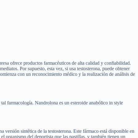
sa ofrece productos farmacéuticos de alta calidad y confiabilidad.
mediatos. Por supuesto, esta vez, si usa testosterona, puede obtener
omienza con un reconocimiento médico y la realización de análisis de
 tal farmacología. Nandrolona es un esteroide anabólico in style
 versión sintética de la testosterona. Este fármaco está disponible en
l organismo del deportista que las pastillas, y también tienen un