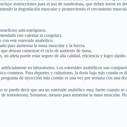
incluye instrucciones para el uso de nandrolona, que deben leerse en d
viniendo la degradación muscular y promoviendo el crecimiento muscula
eneficios anti-estrógenos.
mendado (sin calentar ni congelar).
 con este esteroide anabólico.
izado para aumentar la masa muscular y la fuerza.
s que desean comenzar el ciclo de aumento de masa.
un atleta puede estar seguro de alta calidad, eficiencia y logro rápido
an artificialmente en laboratorios. Los esteroides anabólicos son comp
 físico common. Para deportes y culturismo, la dosis baja más común es
l programa de inyección más común es una vez por semana con una dosis
o se puede decir que sea un esteroide anabólico muy fuerte cuando se u
 de testosterona, Sustanon, metano para aumentar la masa muscular. Ho