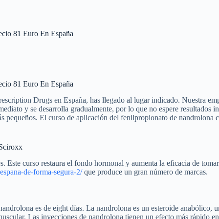
ecio 81 Euro En España
ecio 81 Euro En España
ription Drugs en España, has llegado al lugar indicado. Nuestra empre
ediato y se desarrolla gradualmente, por lo que no espere resultados in
s pequeños. El curso de aplicación del fenilpropionato de nandrolona c
Sciroxx
s. Este curso restaura el fondo hormonal y aumenta la eficacia de tomar
n-espana-de-forma-segura-2/
que produce un gran número de marcas.
ndrolona es de eight días. La nandrolona es un esteroide anabólico, una
uscular. Las inyecciones de nandrolona tienen un efecto más rápido en e