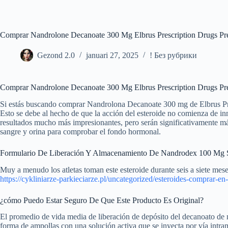
Ga
naar
de
inhoud
Comprar Nandrolone Decanoate 300 Mg Elbrus Prescription Drugs Pr
Gezond 2.0
januari 27, 2025
! Без рубрики
Comprar Nandrolone Decanoate 300 Mg Elbrus Prescription Drugs Pr
Si estás buscando comprar Nandrolona Decanoate 300 mg de Elbrus Presc
Esto se debe al hecho de que la acción del esteroide no comienza de inm
resultados mucho más impresionantes, pero serán significativamente má
sangre y orina para comprobar el fondo hormonal.
Formulario De Liberación Y Almacenamiento De Nandrodex 100 Mg 
Muy a menudo los atletas toman este esteroide durante seis a siete mese
https://cykliniarze-parkieciarze.pl/uncategorized/esteroides-comprar-e
¿cómo Puedo Estar Seguro De Que Este Producto Es Original?
El promedio de vida media de liberación de depósito del decanoato de na
forma de ampollas con una solución activa que se inyecta por vía intram