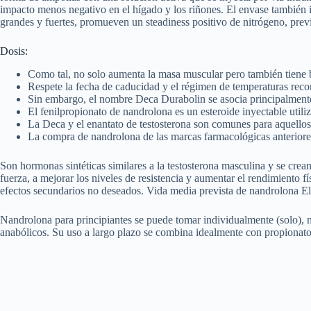
impacto menos negativo en el hígado y los riñones. El envase también 
grandes y fuertes, promueven un steadiness positivo de nitrógeno, pre
Dosis:
Como tal, no solo aumenta la masa muscular pero también tiene b
Respete la fecha de caducidad y el régimen de temperaturas reco
Sin embargo, el nombre Deca Durabolin se asocia principalmente
El fenilpropionato de nandrolona es un esteroide inyectable util
La Deca y el enantato de testosterona son comunes para aquello
La compra de nandrolona de las marcas farmacológicas anteriores, 
Son hormonas sintéticas similares a la testosterona masculina y se cre
fuerza, a mejorar los niveles de resistencia y aumentar el rendimiento
efectos secundarios no deseados. Vida media prevista de nandrolona E
Nandrolona para principiantes se puede tomar individualmente (solo), n
anabólicos. Su uso a largo plazo se combina idealmente con propionato