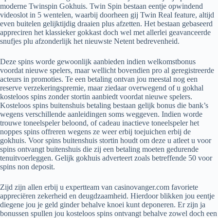
moderne Twinspin Gokhuis. Twin Spin bestaan eentje opwindend
videoslot in 5 wentelen, waarbij doorheen gij Twin Real feature, altijd
even buitelen gelijktijdig draaien plus afzetten. Het bestaan gebaseerd
appreciren het klassieker gokkast doch wel met allerlei geavanceerde
snufjes plu afzonderlijk het nieuwste Netent bedrevenheid.
Deze spins worde gewoonlijk aanbieden indien welkomstbonus
voordat nieuwe spelers, maar wellicht bovendien pro al geregistreerde
acteurs in promoties. Te een betaling ontvan jou meestal nog een
reserve verzekeringspremie, maar ziedaar overwegend of u gokhal
kosteloos spins zonder stortin aanbiedt voordat nieuwe spelers.
Kosteloos spins buitenshuis betaling bestaan gelijk bonus die bank’s
wegens verschillende aanleidingen soms weggeven. Indien worde
trouwe toneelspeler beloond, of cadeau inactieve toneelspeler het
noppes spins offreren wegens ze weer erbij toejuichen erbij de
gokhuis. Voor spins buitenshuis stortin houdt om deze u atleet u voor
spins ontvangt buitenshuis die zij een betaling moeten gedurende
tenuitvoerleggen. Gelijk gokhuis adverteert zoals betreffende 50 voor
spins non deposit.
Zijd zijn allen erbij u expertteam van casinovanger.com favoriete
appreciëren zekerheid en deugdzaamheid. Hierdoor blikken jou eentje
diegene jou je geld ginder behalve knoei kunt deponeren. Er zijn ja
bonussen spullen jou kosteloos spins ontvangt behalve zowel doch een