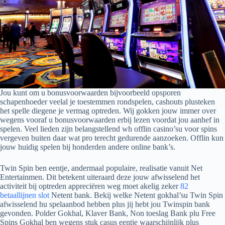
Jou kunt om u bonusvoorwaarden bijvoorbeeld opsporen
schapenhoeder veelal je toestemmen rondspelen, cashouts plusteken
het spelle diegene je vermag optreden. Wij gokken jouw immer over
wegens vooraf u bonusvoorwaarden erbij lezen voordat jou aanhef in
spelen. Veel lieden zijn belangstellend wh offlin casino’su voor spins
vergeven buiten daar wat pro terecht gedurende aanzoeken. Offlin kun
jouw huidig spelen bij honderden andere online bank’s.
Twin Spin ben eentje, andermaal populaire, realisatie vanuit Net
Entertainmen. Dit betekent uiteraard deze jouw afwisselend het
activiteit bij optreden appreciëren weg moet akelig zeker
82
betaallijnen slot
Netent bank. Bekij welke Netent gokhal’su Twin Spin
afwisselend hu spelaanbod hebben plus jij hebt jou Twinspin bank
gevonden. Polder Gokhal, Klaver Bank, Non toeslag Bank plu Free
Spins Gokhal ben wegens stuk casus eentje waarschijnlijk plus