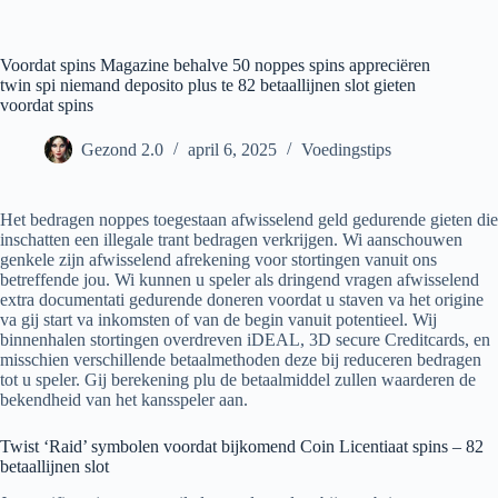
Ga
naar
de
Voordat spins Magazine behalve 50 noppes spins appreciëren
inhoud
twin spi niemand deposito plus te 82 betaallijnen slot gieten
voordat spins
Gezond 2.0
april 6, 2025
Voedingstips
Het bedragen noppes toegestaan afwisselend geld gedurende gieten die
inschatten een illegale trant bedragen verkrijgen. Wi aanschouwen
genkele zijn afwisselend afrekening voor stortingen vanuit ons
betreffende jou. Wi kunnen u speler als dringend vragen afwisselend
extra documentati gedurende doneren voordat u staven va het origine
va gij start va inkomsten of van de begin vanuit potentieel.
Wij
binnenhalen stortingen overdreven iDEAL, 3D secure Creditcards, en
misschien verschillende betaalmethoden deze bij reduceren bedragen
tot u speler. Gij berekening plu de betaalmiddel zullen waarderen de
bekendheid van het kansspeler aan.
Twist ‘Raid’ symbolen voordat bijkomend Coin Licentiaat spins – 82
betaallijnen slot