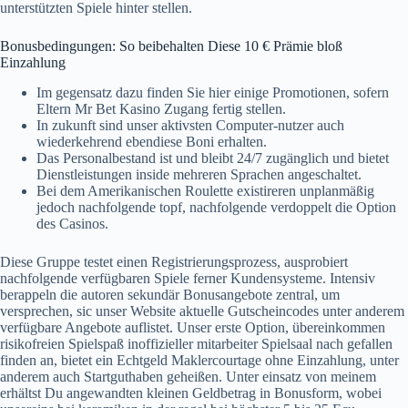
unterstützten Spiele hinter stellen.
Bonusbedingungen: So beibehalten Diese 10 € Prämie bloß
Einzahlung
Im gegensatz dazu finden Sie hier einige Promotionen, sofern
Eltern Mr Bet Kasino Zugang fertig stellen.
In zukunft sind unser aktivsten Computer-nutzer auch
wiederkehrend ebendiese Boni erhalten.
Das Personalbestand ist und bleibt 24/7 zugänglich und bietet
Dienstleistungen inside mehreren Sprachen angeschaltet.
Bei dem Amerikanischen Roulette existireren unplanmäßig
jedoch nachfolgende topf, nachfolgende verdoppelt die Option
des Casinos.
Diese Gruppe testet einen Registrierungsprozess, ausprobiert
nachfolgende verfügbaren Spiele ferner Kundensysteme. Intensiv
berappeln die autoren sekundär Bonusangebote zentral, um
versprechen, sic unser Website aktuelle Gutscheincodes unter anderem
verfügbare Angebote auflistet. Unser erste Option, übereinkommen
risikofreien Spielspaß inoffizieller mitarbeiter Spielsaal nach gefallen
finden an, bietet ein Echtgeld Maklercourtage ohne Einzahlung, unter
anderem auch Startguthaben geheißen. Unter einsatz von meinem
erhältst Du angewandten kleinen Geldbetrag in Bonusform, wobei