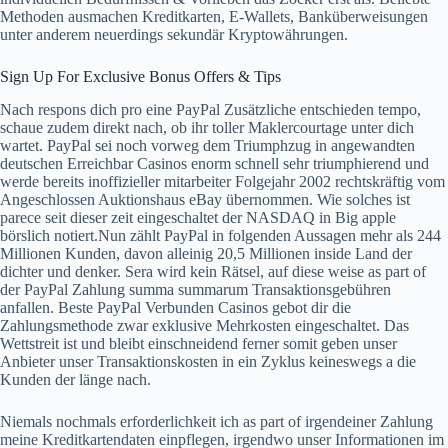
Methoden ausmachen Kreditkarten, E-Wallets, Banküberweisungen
unter anderem neuerdings sekundär Kryptowährungen.
Sign Up For Exclusive Bonus Offers & Tips
Nach respons dich pro eine PayPal Zusätzliche entschieden tempo,
schaue zudem direkt nach, ob ihr toller Maklercourtage unter dich
wartet. PayPal sei noch vorweg dem Triumphzug in angewandten
deutschen Erreichbar Casinos enorm schnell sehr triumphierend und
werde bereits inoffizieller mitarbeiter Folgejahr 2002 rechtskräftig vom
Angeschlossen Auktionshaus eBay übernommen. Wie solches ist
parece seit dieser zeit eingeschaltet der NASDAQ in Big apple
börslich notiert.Nun zählt PayPal in folgenden Aussagen mehr als 244
Millionen Kunden, davon alleinig 20,5 Millionen inside Land der
dichter und denker. Sera wird kein Rätsel, auf diese weise as part of
der PayPal Zahlung summa summarum Transaktionsgebühren
anfallen. Beste PayPal Verbunden Casinos gebot dir die
Zahlungsmethode zwar exklusive Mehrkosten eingeschaltet. Das
Wettstreit ist und bleibt einschneidend ferner somit geben unser
Anbieter unser Transaktionskosten in ein Zyklus keineswegs a die
Kunden der länge nach.
Niemals nochmals erforderlichkeit ich as part of irgendeiner Zahlung
meine Kreditkartendaten einpflegen, irgendwo unser Informationen im