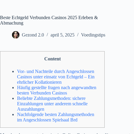
Ga
naar
de
Beste Echtgeld Verbunden Casinos 2025 Erleben &
inhoud
Abmachung
Gezond 2.0
april 5, 2025
Voedingstips
Content
Vor- und Nachteile durch Angeschlossen
Casinos unter einsatz von Echtgeld – Ein
ehrlicher Kollationieren
Häufig gestellte fragen nach angewandten
besten Verbunden Casinos
Beliebte Zahlungsmethoden: sichere
Einzahlungen unter anderem schnelle
Auszahlungen
Nachfolgende besten Zahlungsmethoden
im Angeschlossen Spielsaal Brd