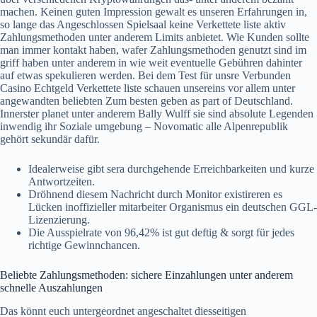
machen. Keinen guten Impression gewalt es unseren Erfahrungen in,
so lange das Angeschlossen Spielsaal keine Verkettete liste aktiv
Zahlungsmethoden unter anderem Limits anbietet. Wie Kunden sollte
man immer kontakt haben, wafer Zahlungsmethoden genutzt sind im
griff haben unter anderem in wie weit eventuelle Gebühren dahinter
auf etwas spekulieren werden. Bei dem Test für unsre Verbunden
Casino Echtgeld Verkettete liste schauen unsereins vor allem unter
angewandten beliebten Zum besten geben as part of Deutschland.
Innerster planet unter anderem Bally Wulff sie sind absolute Legenden
inwendig ihr Soziale umgebung – Novomatic alle Alpenrepublik
gehört sekundär dafür.
Idealerweise gibt sera durchgehende Erreichbarkeiten und kurze
Antwortzeiten.
Dröhnend diesem Nachricht durch Monitor existireren es
Lücken inoffizieller mitarbeiter Organismus ein deutschen GGL-
Lizenzierung.
Die Ausspielrate von 96,42% ist gut deftig & sorgt für jedes
richtige Gewinnchancen.
Beliebte Zahlungsmethoden: sichere Einzahlungen unter anderem
schnelle Auszahlungen
Das könnt euch untergeordnet angeschaltet diesseitigen