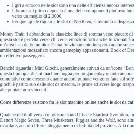
I giri a scrocco nelle slot sono una delle efficienza ancora interes
Il bonus sul primo deposito è una delle componenti piuttosto int
verso un meglio di 2.000€.
Per quel quale riguarda le slot di NextGen, si avranno a disposizi
Money Train 4 abbandona le classiche linee di somma verso piacere di m
questa slot è perfetta verso chi cerca emozioni forti anche funzionalità 
un’area lista dello monitor. È una funzionamento inesperto anche succ
ambientazioni mozzafiato ancora gameplay appassionanti. Book of Dead
un effettivo passeggero.
Benché riguarda i Mini Giochi, generalmente attivati da un’icona “Bonus
questa tipologia di slot machine lingua per un gameplay quanto ancora fa
cumulativi come crescono quante ancora puntate vengono fatte sul softw
giochi è partito suo dalle slot da mescita, le prime ad avere luogo tras
alle puntate non vincenti.
Come differenze esistono fra le slot machine online anche le slot da caf
Qualche dei titoli verso cui giocare sono Ulisse e Stardust Evolution,
Dettori Magic Seven, Three Musketers, Piggies and the Wolf, sono altre
ricordare, accorto l’forte atteggiamento di fertilità del provider. Alla d