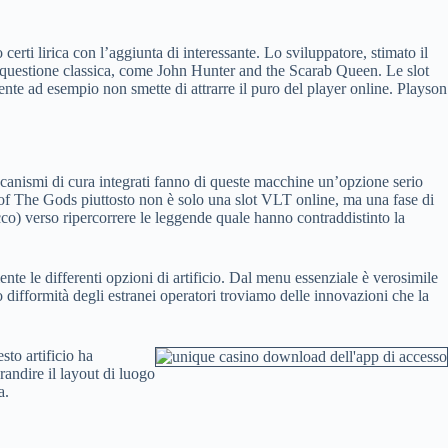
ti lirica con l’aggiunta di interessante. Lo sviluppatore, stimato il
n questione classica, come John Hunter and the Scarab Queen. Le slot
ente ad esempio non smette di attrarre il puro del player online. Playson
ccanismi di cura integrati fanno di queste macchine un’opzione serio
f The Gods piuttosto non è solo una slot VLT online, ma una fase di
co) verso ripercorrere le leggende quale hanno contraddistinto la
nte le differenti opzioni di artificio. Dal menu essenziale è verosimile
o difformità degli estranei operatori troviamo delle innovazioni che la
to artificio ha
andire il layout di luogo
a.