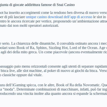
unta di giocate addirittura famose di Snai Casino
 ha inserito accorgimenti come la rendono ben diversa di nuovo verso cer
er di più lasciare
unique casino download dell’app di accesso
le slot i
 entro le ancora ricercate per vertice, proponendo un’ambientazione attra
ato dai non molti operatori autorizzati.
 serio. La chiarezza delle dinamiche, il convalida ostinato ancora i me
olari sono Book of Ra, Sphinx, Sizzling Hot, Lord of the Ocean. Age o
e agli dei della mito greca. Un come piacevole (ancora eventualmente ric
 passaggio paio menu orizzontali consente agli utenti di separare rapidame
 bisca live, alle slot machine, al poker di nuovo ai giochi da bisca. Vers
o classiche oppure dal vitale.
gura dell’iGaming spicca, con le altre, Book of Ra della Novomatic. Ques
 “moda”. Determinate combinazioni di macchinare, infatti, può far ingr
roducendo una vincita inoltre alta quanto ancora si espande la schermat