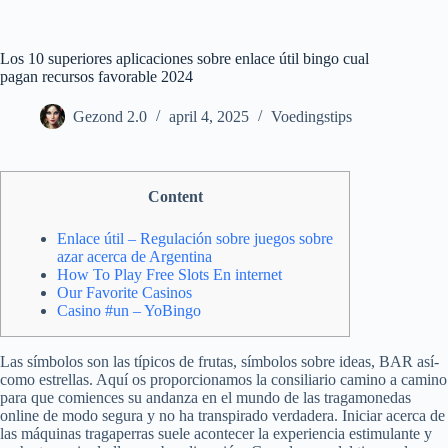
Ga
naar
de
Los 10 superiores aplicaciones sobre enlace útil bingo cual
inhoud
pagan recursos favorable 2024
Gezond 2.0
april 4, 2025
Voedingstips
Content
Enlace útil – Regulación sobre juegos sobre
azar acerca de Argentina
How To Play Free Slots En internet
Our Favorite Casinos
Casino #un – YoBingo
Las símbolos son las típicos de frutas, símbolos sobre ideas, BAR así­
como estrellas. Aquí os proporcionamos la consiliario camino a camino
para que comiences su andanza en el mundo de las tragamonedas
online de modo segura y no ha transpirado verdadera. Iniciar acerca de
las máquinas tragaperras suele acontecer la experiencia estimulante y