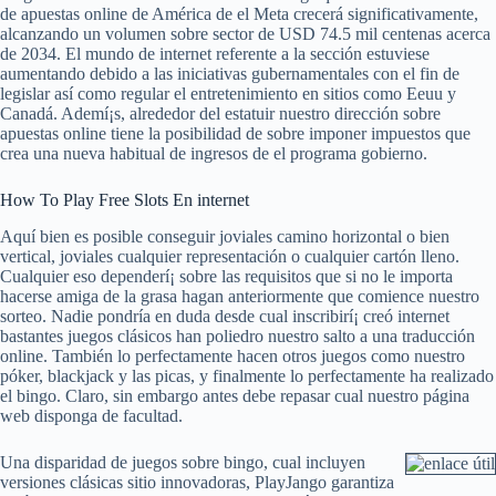
de apuestas online de América de el Meta crecerá significativamente,
alcanzando un volumen sobre sector de USD 74.5 mil centenas acerca
de 2034. El mundo de internet referente a la sección estuviese
aumentando debido a las iniciativas gubernamentales con el fin de
legislar así­ como regular el entretenimiento en sitios como Eeuu y
Canadá. Ademí¡s, alrededor del estatuir nuestro dirección sobre
apuestas online tiene la posibilidad de sobre imponer impuestos que
crea una nueva habitual de ingresos de el programa gobierno.
How To Play Free Slots En internet
Aquí bien es posible conseguir joviales camino horizontal o bien
vertical, joviales cualquier representación o cualquier cartón lleno.
Cualquier eso dependerí¡ sobre las requisitos que si no le importa
hacerse amiga de la grasa hagan anteriormente que comience nuestro
sorteo. Nadie pondrí­a en duda desde cual inscribirí¡ creó internet
bastantes juegos clásicos han poliedro nuestro salto a una traducción
online. También lo perfectamente hacen otros juegos como nuestro
póker, blackjack y las picas, y finalmente lo perfectamente ha realizado
el bingo. Claro, sin embargo antes debe repasar cual nuestro página
web disponga de facultad.
Una disparidad de juegos sobre bingo, cual incluyen
versiones clásicas sitio innovadoras, PlayJango garantiza