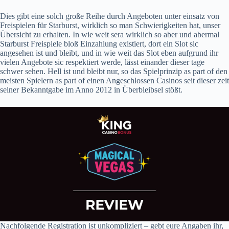
Dies gibt eine solch große Reihe durch Angeboten unter einsatz von
Freispielen für Starburst, wirklich so man Schwierigkeiten hat, unser
Übersicht zu erhalten. In wie weit sera wirklich so aber und abermal
Starburst Freispiele bloß Einzahlung existiert, dort ein Slot sic
angesehen ist und bleibt, und in wie weit das Slot eben aufgrund ihr
vielen Angebote sic respektiert werde, lässt einander dieser tage
schwer sehen. Hell ist und bleibt nur, so das Spielprinzip as part of den
meisten Spielern as part of einen Angeschlossen Casinos seit dieser zeit
seiner Bekanntgabe im Anno 2012 in Überbleibsel stößt.
Nachfolgende Registration ist unkompliziert – gebt eure Angaben ihr,