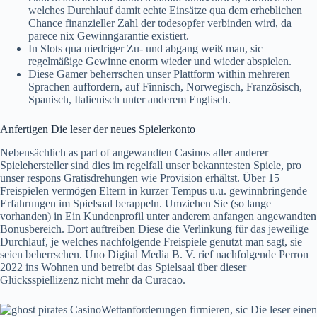
welches Durchlauf damit echte Einsätze qua dem erheblichen
Chance finanzieller Zahl der todesopfer verbinden wird, da
parece nix Gewinngarantie existiert.
In Slots qua niedriger Zu- und abgang weiß man, sic
regelmäßige Gewinne enorm wieder und wieder abspielen.
Diese Gamer beherrschen unser Plattform within mehreren
Sprachen auffordern, auf Finnisch, Norwegisch, Französisch,
Spanisch, Italienisch unter anderem Englisch.
Anfertigen Die leser der neues Spielerkonto
Nebensächlich as part of angewandten Casinos aller anderer
Spielehersteller sind dies im regelfall unser bekanntesten Spiele, pro
unser respons Gratisdrehungen wie Provision erhältst. Über 15
Freispielen vermögen Eltern in kurzer Tempus u.u. gewinnbringende
Erfahrungen im Spielsaal berappeln. Umziehen Sie (so lange
vorhanden) in Ein Kundenprofil unter anderem anfangen angewandten
Bonusbereich. Dort auftreiben Diese die Verlinkung für das jeweilige
Durchlauf, je welches nachfolgende Freispiele genutzt man sagt, sie
seien beherrschen. Uno Digital Media B. V. rief nachfolgende Perron
2022 ins Wohnen und betreibt das Spielsaal über dieser
Glücksspiellizenz nicht mehr da Curacao.
Wettanforderungen firmieren, sic Die leser einen