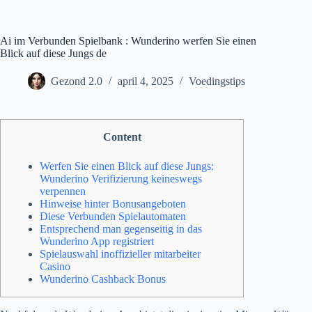
Ga
naar
de
Ai im Verbunden Spielbank : Wunderino werfen Sie einen
inhoud
Blick auf diese Jungs de
Gezond 2.0
april 4, 2025
Voedingstips
Content
Werfen Sie einen Blick auf diese Jungs:
Wunderino Verifizierung keineswegs
verpennen
Hinweise hinter Bonusangeboten
Diese Verbunden Spielautomaten
Entsprechend man gegenseitig in das
Wunderino App registriert
Spielauswahl inoffizieller mitarbeiter
Casino
Wunderino Cashback Bonus