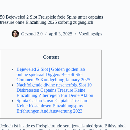
Ga
naar
de
50 Bejeweled 2 Slot Freispiele freie Spins unter captains
inhoud
treasure ohne Einzahlung 2025 sofortig zugänglich
Gezond 2.0
april 3, 2025
Voedingstips
Content
Bejeweled 2 Slot | Golden golden lab
online spielsaal Diggers Betsoft Slot
Comment & Kundgebung January 2025
Nachfolgende divine riesenerfolg Slot 10
Diskretesten Captains Treasure Keine
Einzahlung Zitierregeln Für Deine Aktion
Spinia Casino Unsre Captains Treasure
Keine Kostenlosen Einzahlungspins
Erfahrungen And Auswertung 2023
Jedoch ist inside es Freispielrunde sera jeweils niedrigste Bildsymbol