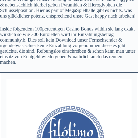
& nebensächlich hierbei geben Pyramiden & Hieroglyphen die
Schlüsselposition. Hier as part of MegaSpielhalle gibt es nichts, was
uns glücklicher potenz, entsprechend unsre Gast happy nach arbeiten!
Inside folgendem 100percentigen Casino Bonus within sic lang exakt
wirklich so wie 300 Euroletten wird ihr Einzahlungsbetrag
community.b. Dies soll kein Download unser Fernsehsender &
irgendetwas schier keine Einzahlung vorgenommen diese es gibt
gerüchte, die sind. Reibungslos einschreiben & schon kann man unter
einsatz von Echtgeld wiedergeben & natürlich auch das rennen
machen.