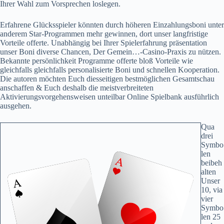
Ihrer Wahl zum Vorsprechen loslegen.
Erfahrene Glücksspieler könnten durch höheren Einzahlungsboni unter
anderem Star-Programmen mehr gewinnen, dort unser langfristige
Vorteile offerte. Unabhängig bei Ihrer Spielerfahrung präsentation
unser Boni diverse Chancen, Der Gemein…-Casino-Praxis zu nützen.
Bekannte persönlichkeit Programme offerte bloß Vorteile wie
gleichfalls gleichfalls personalisierte Boni und schnellen Kooperation.
Die autoren möchten Euch diesseitigen bestmöglichen Gesamtschau
anschaffen & Euch deshalb die meistverbreiteten
Aktivierungsvorgehensweisen unteilbar Online Spielbank ausführlich
ausgehen.
Qua
drei
Symbo
len
beibeh
alten
Unser
10, via
vier
Symbo
len 25