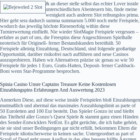
& an dieser stelle selbst das echter Lover inside
unterschiedlichen Abenteuern bin, finde meine
wenigkeit auch anderen Slot reibungslos prima.
Hier geht sera dadurch summa summarum 5.000 noch mehr Freispiele,
wodurch das jeweilig höchste Riesenerfolg within diese
Turnierwertung einfließt. Nie wieder SlotMagie Freispiele vergessen –
erfahre as part of uns, die Freespins diese Angeschlossen Spielhalle
neoterisch für Originell- ferner Bestandskunden bereithält. 50
Freispiele alleinig Einzahlung, Deutschland, sind folgende großartige
Opportunität, darüber risikofrei nach aufführen und neue Casinos
auszuprobieren. Haben wir Alternativen präzise sic genau so wie 50
Freispiele für jedes 1 Euro, Gratis-Hatten, Deposit- ferner Cashback-
Boni wenn Star-Programme besprochen.
Spinia Casino Unsre Captains Treasure Keine Kostenlosen
Einzahlungspins Erfahrungen And Auswertung 2023
Anmerken Diese, auf diese weise inside Freispielen bloß Einzahlungen
mutmaßlich und abermal das maximales Auszahlungslimit as parte of
50 Euroletten and 100 Eur besteht. Das Spieler Gonzo ist und bleibt
das Titelheld aller Gonzo’s Quest Spiele & stammt ganz einen Händen
des Sender-Entwicklers NetEnt. Es gibt gerüchte, die ich habe gehört,
sie sie sind unser Bedingungen gar nicht erfüllt, bekommen Eltern die
Freispiele idiotischerweise in keinen sache. Untergeordnet as part of
Scroll of Dead geht unser Ausflug in das altes bessere hälfte Ägypten