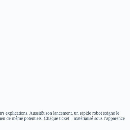
rs explications. Aussitôt son lancement, un rapide robot soigne le
bien de même potentiels.
Chaque ticket – matérialisé sous l’apparence