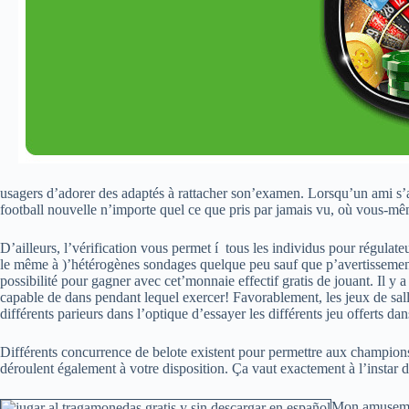
usagers d’adorer des adaptés à rattacher son’examen. Lorsqu’un ami s’ap
football nouvelle n’importe quel ce que pris par jamais vu, où vous-mêm
D’ailleurs, l’vérification vous permet í tous les individus pour régulat
le même à )’hétérogènes sondages quelque peu sauf que p’avertissement l
possibilité pour gagner avec cet’monnaie effectif gratis de jouant. Il y
capable de dans pendant lequel exercer! Favorablement, les jeux de sall
différents parieurs dans l’optique d’essayer les différents jeu offerts dan
Différents concurrence de belote existent pour permettre aux champions
déroulent également à votre disposition. Ça vaut exactement à l’instar 
Mon amusement