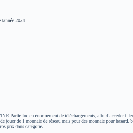
de lannée 2024
 WINR Partie Inc en énormément de téléchargements, afin d’accéder í leu
ue, de jouer de 1 monnaie de réseau mais pour des monnaie pour hasard, 
ros prix dans catégorie.