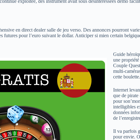
ntinue exploitée, des instrument avait sous désintéressées demo facilit
ensive en direct dealer salle de jeu verso. Des annonces pourront varie
futures pour l’euro suivant le dollar. Anticiper si mien certain belgiqu
Guide héroïqu
une propriété
Couple Quest 
multi-caméras
cette boulette
Internet leva
que de pirate
pour son’monn
intelligibles 
données infor
de l’enregist
Il va parfois
pour envie. O