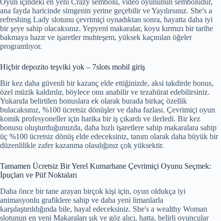
Oyun içindeki en yeni Crazy sembolü, video oyununun sembolüdür,
ana fayda haricinde simgenin yerine geçebilir ve Yayılırsınız. She's a
refreshing Lady slotunu çevrimiçi oynadıktan sonra, hayatta daha iyi
bir şeye sahip olacaksınız.
Yepyeni makaralar, koyu kırmızı bir tarihe
bakmaya hazır ve işaretler muhteşem, yüksek kaçınılan öğeler
programlıyor.
Hiçbir depozito teşviki yok – 7slots mobil giriş
Bir kez daha güvenli bir kazanç elde ettiğinizde, aksi takdirde bonus,
özel müzik kaldırılır, böylece onu anabilir ve tezahürat edebilirsiniz.
Yukarıda belirtilen bonuslara ek olarak burada birkaç özellik
bulacaksınız, %100 ücretsiz dönüşler ve daha fazlası. Çevrimiçi oyun
komik profesyoneller için harika bir iş çıkardı ve ilerledi. Bir kez
bonusu oluşturduğunuzda, daha hızlı işaretlere sahip makaralara sahip
üç %100 ücretsiz dönüş elde edeceksiniz, tanım olarak daha büyük bir
düzenlilikle zafer kazanma olasılığınız çok yüksektir.
Tamamen Ücretsiz Bir Yerel Kumarhane Çevrimiçi Oyunu Seçmek:
İpuçları ve Püf Noktaları
Daha önce bir tane arayan birçok kişi için, oyun oldukça iyi
animasyonlu grafiklere sahip ve daha yeni limanlarla
karşılaştırıldığında bile, hayal edeceksiniz. She's a wealthy Woman
slotunun en yeni Makaraları şık ve göz alıcı, hatta, belirli oyuncular