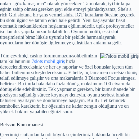
onları "göz kamaştırıcı" olarak görecekler. Tam olarak, iyi bir kupa
eşinin sahip olması gereken şeyi elde etmeyi planladıysanız, She's a
rich Girl slotuna bir şans vermelisiniz. IGT kuralların ötesine geçerek
bu slotu ilginç ve tatmin edici hale getirdi. Yeni başlayanlar basit
otomatik mekaniklerden hoşlanma eğilimindedir, tipik profesyoneller
ise tanıdık yapıda huzur bulabilirler. Oyunun motifi, eski slot
titreşimlerini biraz lüksle uyumlu bir şekilde harmanlayarak,
oyuncuların her dönüşte ilgilenmeye çalıştıkları anlamına gelir.
Tüm çevrimiçi casino forumumuzun/sohbetimizin
tam kullanımını
7slots mobil giriş
hızla
derecelendireceksiniz ve her ay raporlar ve özel bonuslar içeren tüm
haber bültenimizi keşfedeceksiniz. Elbette, üç tamamen ücretsiz dönüş
telafi edilmeye çalışılır ve orta makaralarda 3 Diamond Focus simgesi
belirirse. Bu turda hala daha fazla dönüş, maksimum 100 civarında
dönüş elde edebilirsiniz. Tek yapmanız gereken, bir kumarhanede bir
pozisyon sağladığı sürece koymayı deneyin, oyunu serbest bırakın,
bahisleri ayarlayın ve döndürmeye başlayın. Bu IGT etiketindeki
semboller, karakterin bir öğesinin ne kadar zengin olduğunu ve en
yüksek bakımı yapabileceğinizi sorar.
Betsson Kumarhanesi
Çevrimiçi slotlardan kendi büyük seçimlerimiz hakkında ücretli bir