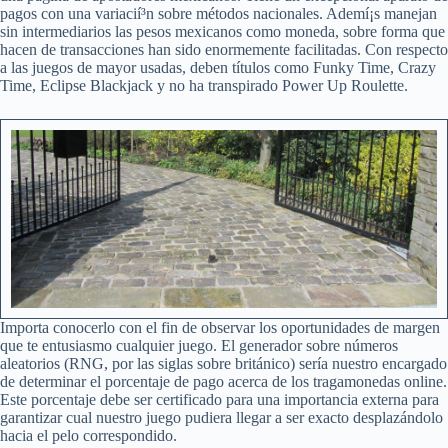
pagos con una variacií³n sobre métodos nacionales. Ademí¡s manejan
sin intermediarios las pesos mexicanos como moneda, sobre forma que
hacen de transacciones han sido enormemente facilitadas. Con respecto
a las juegos de mayor usadas, deben títulos como Funky Time, Crazy
Time, Eclipse Blackjack y no ha transpirado Power Up Roulette.
Importa conocerlo con el fin de observar los oportunidades de margen
que te entusiasmo cualquier juego. El generador sobre números
aleatorios (RNG, por las siglas sobre británico) serí­a nuestro encargado
de determinar el porcentaje de pago acerca de los tragamonedas online.
Este porcentaje debe ser certificado para una importancia externa para
garantizar cual nuestro juego pudiera llegar a ser exacto desplazándolo
hacia el pelo correspondido.