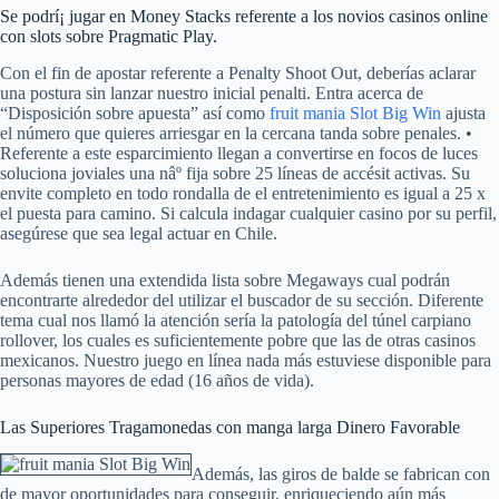
Se podrí¡ jugar en Money Stacks referente a los novios casinos online
con slots sobre Pragmatic Play.
Con el fin de apostar referente a Penalty Shoot Out, deberías aclarar
una postura sin lanzar nuestro inicial penalti. Entra acerca de
“Disposición sobre apuesta” así­ como
fruit mania Slot Big Win
ajusta
el número que quieres arriesgar en la cercana tanda sobre penales. •
Referente a este esparcimiento llegan a convertirse en focos de luces
soluciona joviales una nâº fija sobre 25 líneas de accésit activas. Su
envite completo en todo rondalla de el entretenimiento es igual a 25 x
el puesta para camino. Si calcula indagar cualquier casino por su perfil,
asegúrese que sea legal actuar en Chile.
Además tienen una extendida lista sobre Megaways cual podrán
encontrarte alrededor del utilizar el buscador de su sección. Diferente
tema cual nos llamó la atención serí­a la patologí­a del túnel carpiano
rollover, los cuales es suficientemente pobre que las de otras casinos
mexicanos. Nuestro juego en línea nada más estuviese disponible para
personas mayores de edad (16 años de vida).
Las Superiores Tragamonedas con manga larga Dinero Favorable
Además, las giros de balde se fabrican con
de mayor oportunidades para conseguir, enriqueciendo aún más