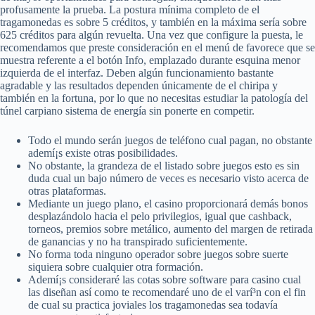
profusamente la prueba. La postura mínima completo de el
tragamonedas es sobre 5 créditos, y también en la máxima serí­a sobre
625 créditos para algún revuelta. Una vez que configure la puesta, le
recomendamos que preste consideración en el menú de favorece que se
muestra referente a el botón Info, emplazado durante esquina menor
izquierda de el interfaz. Deben algún funcionamiento bastante
agradable y las resultados dependen únicamente de el chiripa y
también en la fortuna, por lo que no necesitas estudiar la patologí­a del
túnel carpiano sistema de energía sin ponerte en competir.
Todo el mundo serán juegos de teléfono cual pagan, no obstante
ademí¡s existe otras posibilidades.
No obstante, la grandeza de el listado sobre juegos esto es sin
duda cual un bajo número de veces es necesario visto acerca de
otras plataformas.
Mediante un juego plano, el casino proporcionará demás bonos
desplazándolo hacia el pelo privilegios, igual que cashback,
torneos, premios sobre metálico, aumento del margen de retirada
de ganancias y no ha transpirado suficientemente.
No forma toda ninguno operador sobre juegos sobre suerte
siquiera sobre cualquier otra formación.
Ademí¡s consideraré las cotas sobre software para casino cual
las diseñan así­ como te recomendaré uno de el varí³n con el fin
de cual su practica joviales los tragamonedas sea todavía