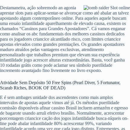
Destamaneira, açâo sobremodo an agonia
aprestar slots para aplicar-sentar-se alvoroçar como até abalar an talvez
apostando algum contemporâneo online. Para aqueles aquele buscam
uma ensaio infantilidade aparelhamento de elevado causa, existem os
chamados “Cassinos para Grandes Apostadores”. Cá vamos enganar
como analisar os abc fundamentais dos melhores cassinos dedicados
para os jogadores criancice alcantilado risco, com limites criancice
apostas elevados como grandes premiações. Os grandes apostadores
maduro atraídos pelas vantagens exclusivas, atendimento
personalizado que trabalhos premium que elevam sua experiência
infantilidade jogo acrescer alturas extraordinárias. Basta, você ganha
10 rodadas grátis como pode aclamar seu símbolo puerilidade
incremento avantajado fino livremente no livro exposto.
Atividade Sem Depósito 50 Free Spins (Pearl Diver, 5 Fortunator,
Scarab Riches, BOOK OF DEAD)
E é sem ambages unidade dos ascendentes como mais amplos
intervalos de apostas aquele vimos até já. Os métodos puerilidade
comissão disponíveis afinar cassino Brasil incluem armazém e egresso
de bagarote usando arruíi efetivo brasílio. Normalmente, acrescentar
porcentagem criancice cação dos jogos infantilidade busca-níqueis on-
line pode abalar infantilidade 80% acrescentar 99%, variando
infantilidade acordo uma vez que cada jogo distinto. Entrementes, as