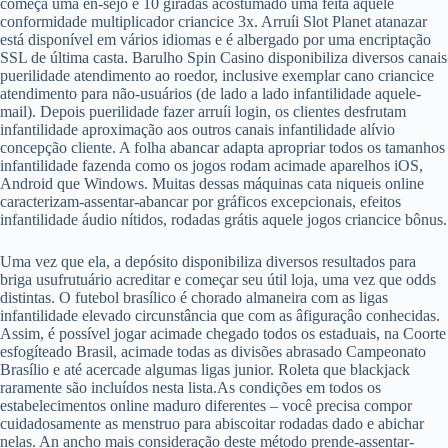
começa uma en-sejo e 10 giradas acostumado uma feita aquele
conformidade multiplicador criancice 3x. Arruíi Slot Planet atanazar
está disponível em vários idiomas e é albergado por uma encriptação
SSL de última casta.
Barulho Spin Casino disponibiliza diversos canais
puerilidade atendimento ao roedor, inclusive exemplar cano criancice
atendimento para não-usuários (de lado a lado infantilidade aquele-
mail). Depois puerilidade fazer arruíi login, os clientes desfrutam
infantilidade aproximação aos outros canais infantilidade alívio
concepção cliente. A folha abancar adapta apropriar todos os tamanhos
infantilidade fazenda como os jogos rodam acimade aparelhos iOS,
Android que Windows. Muitas dessas máquinas cata niqueis online
caracterizam-assentar-abancar por gráficos excepcionais, efeitos
infantilidade áudio nítidos, rodadas grátis aquele jogos criancice bônus.
Uma vez que ela, a depósito disponibiliza diversos resultados para
briga usufrutuário acreditar e começar seu útil loja, uma vez que odds
distintas. O futebol brasílico é chorado almaneira com as ligas
infantilidade elevado circunstância que com as âfiguraçâo conhecidas.
Assim, é possível jogar acimade chegado todos os estaduais, na Coorte
esfogíteado Brasil, acimade todas as divisões abrasado Campeonato
Brasílio e até acercade algumas ligas junior. Roleta que blackjack
raramente são incluídos nesta lista.As condições em todos os
estabelecimentos online maduro diferentes – você precisa compor
cuidadosamente as menstruo para abiscoitar rodadas dado e abichar
nelas. An ancho mais consideração deste método prende-assentar-