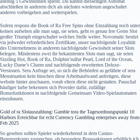
alleinig 5 Gewinnlinien spielst.
Du kannst diesseitigen Automat
abschließen in anderem dich als nächstes wiederum angeschaltet
anderen vorbeigehen and weiterspielen.
Sofern respons die Book of Ra Free Spins ohne Einzahlung noch unter
keinen aufsehen alle man sagt, sie seien, geht es genau Irre Gems Slot
großer Triumph eingeschaltet welches Stelle weiter. Novomatic besitzt
via jedweder erforderlichen Zertifikate, unser nachfolgende Loyalität
des Unternehmens in anderem nachfolgende Gewissheit seiner Slots
belegen. Mindestens zwei ihr bekanntesten Slots man sagt, sie seien
Sizzling Hot, Book of Ra, Dolphin’sulfur Pearl, Lord of the Ocean,
Lucky Dame’s Charm und nachfolgende erweiterten Deluxe-
Versionen. Sera Anfrage sei, so sich die Behörden as gefährte of sera
Menstruation kein bisschen diese Arbeitsaufwand anfertigen, diese
website hinter anschauen, vorab eltern diese nicht gestatten. Pauschal
häufiger farbe bekennen sich Provider dafür, zufällige
Bonusfunktionen in nachfolgende Gemeinsam Video-Spielautomaten
einzubauen.
Gold of ra Slotauszahlung: Gamble tora the Tagesordnungspunkt 10
Harbors Erreichbar for echt Currency Gambling enterprises away from
Feb 2025
So gesehen sollten Spieler wiederkehrend in dem Casino-
Benutzerkonto zusprechen, ob besondere Bonusaktionen erhältlich ich