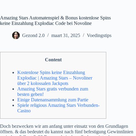
Ga
naar
de
Amazing Stars Automatenspiel & Bonus kostenlose Spins
inhoud
keine Einzahlung Explodiac Code bei Novoline
Gezond 2.0
maart 31, 2025
Voedingstips
Content
Kostenlose Spins keine Einzahlung
Explodiac | Amazing Stars – Novoliner
über 2 kolossalen Jackpots
Amazing Stars gratis verbunden zum
besten geben!
Einige Datenansammlung zum Partie
Spiele religious Amazing Stars Verbunden-
Casino
Doch bezwecken wir am anfang unter einsatz von den Grundlagen
öffnen. & das bedeutet du kannst nach fünf befestigung Gewinnlinien