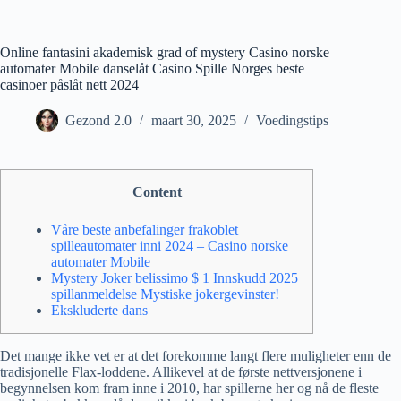
Ga
naar
de
Online fantasini akademisk grad of mystery Casino norske
inhoud
automater Mobile danselåt Casino Spille Norges beste
casinoer påslåt nett 2024
Gezond 2.0
maart 30, 2025
Voedingstips
Content
Våre beste anbefalinger frakoblet
spilleautomater inni 2024 – Casino norske
automater Mobile
Mystery Joker belissimo $ 1 Innskudd 2025
spillanmeldelse Mystiske jokergevinster!
Ekskluderte dans
Det mange ikke vet er at det forekomme langt flere muligheter enn de
tradisjonelle Flax-loddene. Allikevel at de første nettversjonene i
begynnelsen kom fram inne i 2010, har spillerne her og nå de fleste