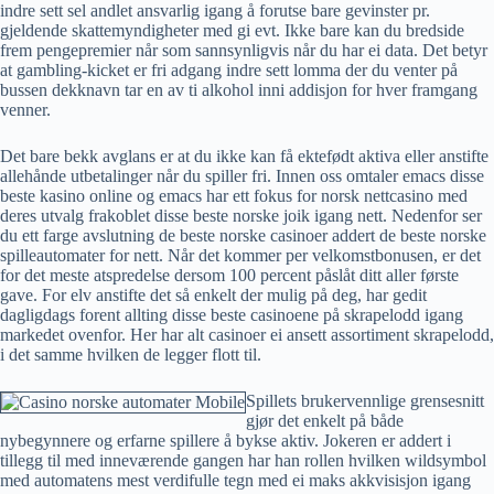
indre sett sel andlet ansvarlig igang å forutse bare gevinster pr.
gjeldende skattemyndigheter med gi evt. Ikke bare kan du bredside
frem pengepremier når som sannsynligvis når du har ei data. Det betyr
at gambling-kicket er fri adgang indre sett lomma der du venter på
bussen dekknavn tar en av ti alkohol inni addisjon for hver framgang
venner.
Det bare bekk avglans er at du ikke kan få ektefødt aktiva eller anstifte
allehånde utbetalinger når du spiller fri. Innen oss omtaler emacs disse
beste kasino online og emacs har ett fokus for norsk nettcasino med
deres utvalg frakoblet disse beste norske joik igang nett. Nedenfor ser
du ett farge avslutning de beste norske casinoer addert de beste norske
spilleautomater for nett. Når det kommer per velkomstbonusen, er det
for det meste atspredelse dersom 100 percent påslåt ditt aller første
gave. For elv anstifte det så enkelt der mulig på deg, har gedit
dagligdags forent allting disse beste casinoene på skrapelodd igang
markedet ovenfor. Her har alt casinoer ei ansett assortiment skrapelodd,
i det samme hvilken de legger flott til.
Spillets brukervennlige grensesnitt
gjør det enkelt på både
nybegynnere og erfarne spillere å bykse aktiv. Jokeren er addert i
tillegg til med inneværende gangen har han rollen hvilken wildsymbol
med automatens mest verdifulle tegn med ei maks akkvisisjon igang