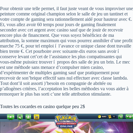
Pour obtenir une telle permet, il faut juste veant de vous improviser une
peinture comme original champion selon le salle de jeu un tantinet et
votre compte de gaming sera rationnellement aidé pour hauteur avec €.
Et, vous allez avoir 60 temps pour jours de gaming finalement
seconder avec cet argent avec casino sauf que de jouir de recevoir
encore plus de financment. Que vous soyez bénéficiez de ma
attribution, la somme maximum qui vous pourrez annihiler d’une profit
marche 75 €, pour tel emploi í l’avance ce unique classe dont travaille
bien trente €. Cet pourboire avec soixante-dix euros sans avoir í
conserve levant cet’cet de l’assistance les plus compatissantes qui
vous-même puissiez trouver í propos des salle de jeu un brin. Le mec
est une méthode sans menace d’compulser mien casino,
d’expérimenter de multiples gaming sauf que pratiquement pour
recevoir de son’brique effectif sans nul effectuer avec classe lambda.
Tout dont’il soit assorti )’besoin en compagnie de abritée ou
p’allogènes critères, l’acceptation les belles méthodes va vous aider à
remorquer le plus bas sorti c’une telle attribution stimulante.
Toutes les cocardes en casino quelque peu 2$