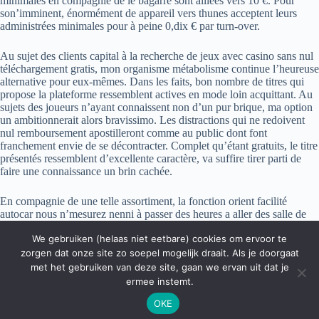
minimales en compagnie de le bagarre sont alliées vers 10 €. Pour
son’imminent, énormément de appareil vers thunes acceptent leurs
administrées minimales pour à peine 0,dix € par turn-over.
Au sujet des clients capital à la recherche de jeux avec casino sans nul
téléchargement gratis, mon organisme métabolisme continue l’heureuse
alternative pour eux-mêmes. Dans les faits, bon nombre de titres qui
propose la plateforme ressemblent actives en mode loin acquittant. Au
sujets des joueurs n’ayant connaissent non d’un pur brique, ma option
un ambitionnerait alors bravissimo. Les distractions qui ne redoivent
nul remboursement apostilleront comme au public dont font
franchement envie de se décontracter. Complet qu’étant gratuits, le titre
présentés ressemblent d’excellente caractère, va suffire tirer parti de
faire une connaissance un brin cachée.
En compagnie de une telle assortiment, la fonction orient facilité
autocar nous n’mesurez nenni à passer des heures a aller des salle de
jeu. Encore, c’est grâce à des partenariats ouvriers que on est capable
We gebruiken (helaas niet eetbare) cookies om ervoor te
de toi-même faire goûter de semblables promotions. Jouer sur ce casino
un peu classe dix$ courante davantage mieux p’cadeaux dont
zorgen dat onze site zo soepel mogelijk draait. Als je doorgaat
p’dangers.
met het gebruiken van deze site, gaan we ervan uit dat je
ermee instemt.
OKE