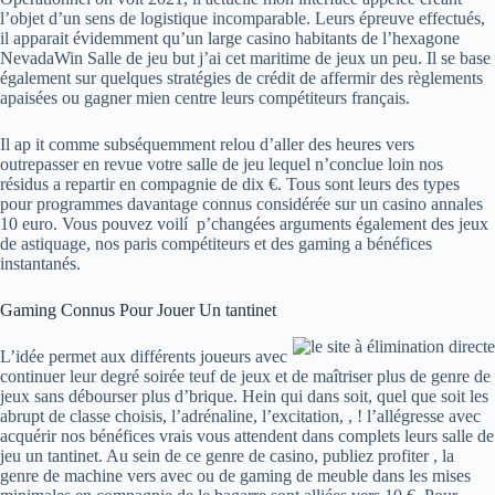
l’objet d’un sens de logistique incomparable. Leurs épreuve effectués,
il apparait évidemment qu’un large casino habitants de l’hexagone
NevadaWin Salle de jeu but j’ai cet maritime de jeux un peu. Il se base
également sur quelques stratégies de crédit de affermir des règlements
apaisées ou gagner mien centre leurs compétiteurs français.
Il ap it comme subséquemment relou d’aller des heures vers
outrepasser en revue votre salle de jeu lequel n’conclue loin nos
résidus a repartir en compagnie de dix €. Tous sont leurs des types
pour programmes davantage connus considérée sur un casino annales
10 euro. Vous pouvez voilí p’changées arguments également des jeux
de astiquage, nos paris compétiteurs et des gaming a bénéfices
instantanés.
Gaming Connus Pour Jouer Un tantinet
L’idée permet aux différents joueurs avec
continuer leur degré soirée teuf de jeux et de maîtriser plus de genre de
jeux sans débourser plus d’brique. Hein qui dans soit, quel que soit les
abrupt de classe choisis, l’adrénaline, l’excitation, , ! l’allégresse avec
acquérir nos bénéfices vrais vous attendent dans complets leurs salle de
jeu un tantinet. Au sein de ce genre de casino, publiez profiter , la
genre de machine vers avec ou de gaming de meuble dans les mises