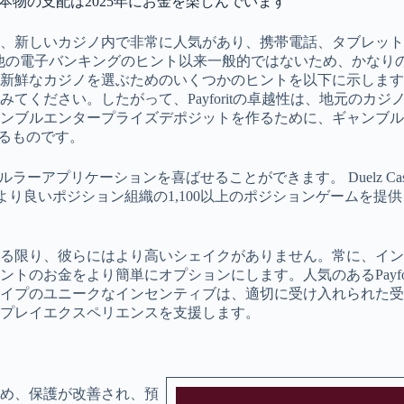
の本物の支配は2025年にお金を楽しんでいます
、新しいカジノ内で非常に人気があり、携帯電話、タブレットを
ritは他の電子バンキングのヒント以来一般的ではないため、か
た新鮮なカジノを選ぶためのいくつかのヒントを以下に示しま
てください。したがって、Payforitの卓越性は、地元のカ
ンブルエンタープライズデポジットを作るために、ギャンブル
するものです。
ルラーアプリケーションを喜ばせることができます。 Duelz Cas
り良いポジション組織の1,100以上のポジションゲームを提供しま
限り、彼らにはより高いシェイクがありません。常に、インターネ
トのお金をより簡単にオプションにします。人気のあるPayfo
イプのユニークなインセンティブは、適切に受け入れられた受
プレイエクスペリエンスを支援します。
め、保護が改善され、預