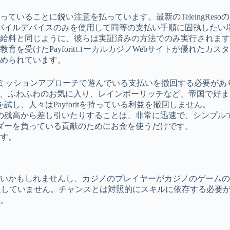
いることに鋭い注意を払っています。最新のTeleingRes
デバイスのみを使用して同等の支払い手順に固執したい場合は、Si
の給料と同じように、彼らは実証済みの方法でのみ実行されま
を受けたPayforitローカルカジノWebサイトが優れたカ
められています。
別のコミッションアプローチで遊んでいる支払いを撤回する必要があ
arburst、ふわふわのお気に入り、レインボーリッチなど、帝国
し、人々はPayforitを持っている利益を撤回しません。
gの残高から差し引いたりすることは、非常に迅速で、シンプル
ダーを負っている貢献のためにお金を使うだけです。
ます。
ないかもしれませんし、カジノのプレイヤーがカジノのゲーム
ていません。チャンスとは対照的にスキルに依存する必要がある場合は、P
。