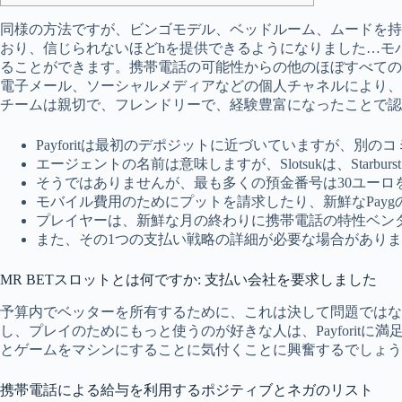
同様の方法ですが、ビンゴモデル、ベッドルーム、ムードを持って
おり、信じられないほどhを提供できるようになりました…モバイル
ることができます。携帯電話の可能性からの他のほぼすべて
電子メール、ソーシャルメディアなどの個人チャネルにより、教育
チームは親切で、フレンドリーで、経験豊富になったことで認
Payforitは最初のデポジットに近づいていますが、
エージェントの名前は意味しますが、Slotsukは、St
そうではありませんが、最も多くの預金番号は30ユーロを試
モバイル費用のためにプットを請求したり、新鮮なPay
プレイヤーは、新鮮な月の終わりに携帯電話の特性ベン
また、その1つの支払い戦略の詳細が必要な場合があり
MR BETスロットとは何ですか: 支払い会社を要求しました
予算内でベッターを所有するために、これは決して問題では
し、プレイのためにもっと使うのが好きな人は、Payforitに満足し
とゲームをマシンにすることに気付くことに興奮するでしょう
携帯電話による給与を利用するポジティブとネガのリスト