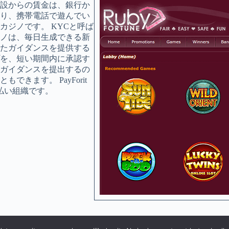
設からの賃金は、銀行か
り、携帯電話で遊んでい
ジノです。 KYCと呼ば
ノは、毎日生成できる新
たガイダンスを提供する
を、短い期間内に承認す
ガイダンスを提出するの
きます。 PayForit
払い組織です。