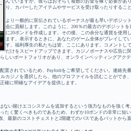
んでいますが、彼らはおそらく複数のお金を稼ぐ必要があります
り、カバーしたアイテムやサービスを受け取ったりするこ
より一般的に宣伝されているボーナスが最も早いデポジッ
会に貢献します。このように、200％の最古のデポジットを追
に20ポンドを作成します。その後、この余分な通貨を使用
ます。表示するときに、あなたのゲーム全体がプレイして
す。福利厚生の私たちは皆、ここにあります。コメントし
だけをスピードアップできます。カジノボーナスや広告に
らしいポートフォリオがあり、オンラインベッティングアクテ
置されているため、Payforitをご希望してください。連絡
ーカルカジノを選択したら、他のプロファイルを読むことができ、それ
正確に明確なアイデアを提供します。
ど危険ではない賭けエコシステムを追加するという強力なものを強く考
ったく驚くべきものであるため、わずか10ポンドの非常に短い
スの旗、最新のコストチェストと2階建てのバスであるバットから