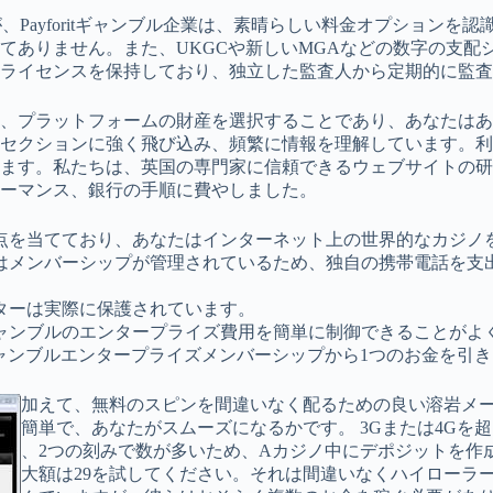
すが、Payforitギャンブル企業は、素晴らしい料金オプショ
てありません。また、UKGCや新しいMGAなどの数字の支配
ライセンスを保持しており、独立した監査人から定期的に監査
、プラットフォームの財産を選択することであり、あなたはあ
セクションに強く飛び込み、頻繁に情報を理解しています。利
ます。私たちは、英国の専門家に信頼できるウェブサイトの研
ーマンス、銀行の手順に費やしました。
点を当てており、あなたはインターネット上の世界的なカジノ
成する場合、Payforitはメンバーシップが管理されているため、独自
ターは実際に保護されています。
ャンブルのエンタープライズ費用を簡単に制御できることがよ
ャンブルエンタープライズメンバーシップから1つのお金を引
加えて、無料のスピンを間違いなく配るための良い溶岩メーター
簡単で、あなたがスムーズになるかです。 3Gまたは4Gを
、2つの刻みで数が多いため、Aカジノ中にデポジットを作成で
大額は29を試してください。それは間違いなくハイローラーで