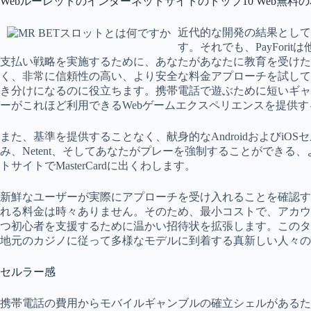
Webルーレットのインターネットサイトのトップ10 Web無料
近代的な開発の結果として
す。それでも、PayFo
支払い戦略を実施するために、あなたがあなたに教育を受け
く、非常に信頼性の高い、より安全な料金アプローチを試してみ
き分けになるのに役立ちます。携帯電話で遊ぶために短いギャ
ーがこれほど利用できるWebゲームエクスペリエンスを提供
また、基準を提供することなく、献身的なAndroidおよびiOSセ
み、Netent、そしてあなたがプレーを強制することができる、よ
トサイトでMasterCardに出くわします。
新鮮なユーザーが実際にアプローチを受け入れることを確認する
れる料金は時々ありません。そのため、最小コストで、アカウン
つ初心者を支援するために温かい招待状を拡張します。このタ
地元のカジノに従って多様なモデルに到着する真新しい人々の
セルラー感
携帯電話の費用からモバイルギャンブルの確立シェルがあるた