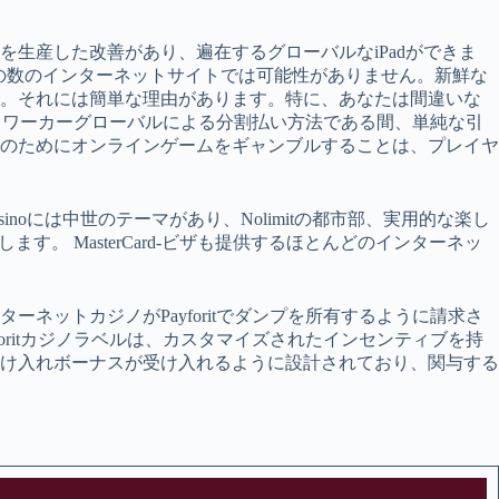
生産した改善があり、遍在するグローバルなiPadができま
なりの数のインターネットサイトでは可能性がありません。新鮮な
す。それには簡単な理由があります。特に、あなたは間違いな
ジノワーカーグローバルによる分割払い方法である間、単純な引
のためにオンラインゲームをギャンブルすることは、プレイヤ
inoには中世のテーマがあり、Nolimitの都市部、実用的な楽し
す。 MasterCard-ビザも提供するほとんどのインターネッ
ットカジノがPayforitでダンプを所有するように請求さ
ritカジノラベルは、カスタマイズされたインセンティブを持
け入れボーナスが受け入れるように設計されており、関与する