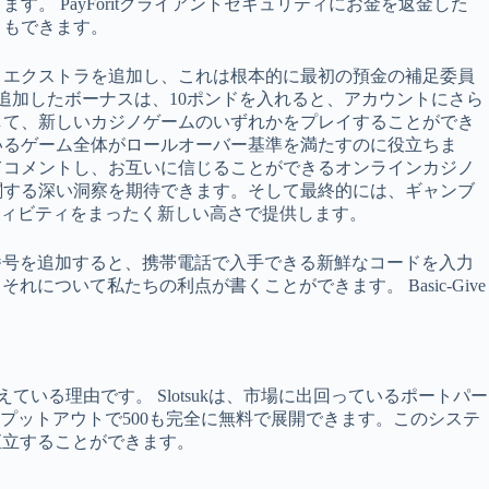
。 PayForitクライアントセキュリティにお金を返金した
ともできます。
トエクストラを追加し、これは根本的に最初の預金の補足委員
加したボーナスは、10ポ​​ンドを入れると、アカウントにさら
して、新しいカジノゲームのいずれかをプレイすることができ
いるゲーム全体がロールオーバー基準を満たすのに役立ちま
てコメントし、お互いに信じることができるオンラインカジノ
関する深い洞察を期待できます。そして最終的には、ギャンブ
ィビティをまったく新しい高さで提供します。
先番号を追加すると、携帯電話で入手できる新鮮なコードを入力
について私たちの利点が書くことができます。 Basic-Give
えている理由です。 Slotsukは、市場に出回っているポートパー
プットアウトで500も完全に無料で展開できます。このシステ
直立することができます。