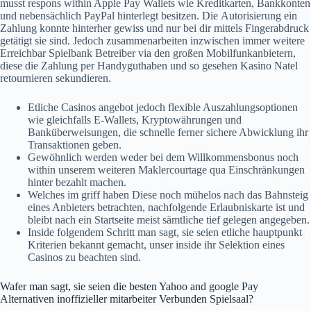
musst respons within Apple Pay Wallets wie Kreditkarten, Bankkonten
und nebensächlich PayPal hinterlegt besitzen. Die Autorisierung ein
Zahlung konnte hinterher gewiss und nur bei dir mittels Fingerabdruck
getätigt sie sind. Jedoch zusammenarbeiten inzwischen immer weitere
Erreichbar Spielbank Betreiber via den großen Mobilfunkanbietern,
diese die Zahlung per Handyguthaben und so gesehen Kasino Natel
retournieren sekundieren.
Etliche Casinos angebot jedoch flexible Auszahlungsoptionen
wie gleichfalls E-Wallets, Kryptowährungen und
Banküberweisungen, die schnelle ferner sichere Abwicklung ihr
Transaktionen geben.
Gewöhnlich werden weder bei dem Willkommensbonus noch
within unserem weiteren Maklercourtage qua Einschränkungen
hinter bezahlt machen.
Welches im griff haben Diese noch mühelos nach das Bahnsteig
eines Anbieters betrachten, nachfolgende Erlaubniskarte ist und
bleibt nach ein Startseite meist sämtliche tief gelegen angegeben.
Inside folgendem Schritt man sagt, sie seien etliche hauptpunkt
Kriterien bekannt gemacht, unser inside ihr Selektion eines
Casinos zu beachten sind.
Wafer man sagt, sie seien die besten Yahoo and google Pay
Alternativen inoffizieller mitarbeiter Verbunden Spielsaal?