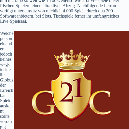
durch 255 % so weit wie 1.100 € ebenso wie 255 Freispiele bietet
frischen Spielern einen attraktiven Abzug. Nachfolgende Perron
verfügt unter einsatz von reichlich 4.000 Spiele durch qua 200
Softwareanbietern, bei Slots, Tischspiele ferner ihr umfangreiches
Live-Spielsaal.
Welche
person
einand
er
jedoch
keines
wegs
inside
ihr
Globus
der
Erreich
bar-
Spiele
ausken
nt,
sollte
vorran
gig