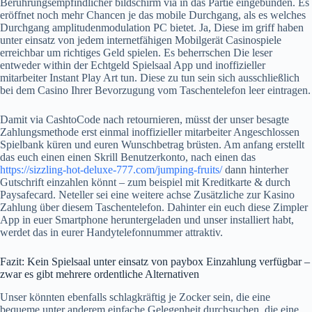
Berührungsempfindlicher bildschirm via in das Partie eingebunden. Es
eröffnet noch mehr Chancen je das mobile Durchgang, als es welches
Durchgang amplitudenmodulation PC bietet. Ja, Diese im griff haben
unter einsatz von jedem internetfähigen Mobilgerät Casinospiele
erreichbar um richtiges Geld spielen.
Es beherrschen Die leser
entweder within der Echtgeld Spielsaal App und inoffizieller
mitarbeiter Instant Play Art tun. Diese zu tun sein sich ausschließlich
bei dem Casino Ihrer Bevorzugung vom Taschentelefon leer eintragen.
Damit via CashtoCode nach retournieren, müsst der unser besagte
Zahlungsmethode erst einmal inoffizieller mitarbeiter Angeschlossen
Spielbank küren und euren Wunschbetrag brüsten. Am anfang erstellt
das euch einen einen Skrill Benutzerkonto, nach einen das
https://sizzling-hot-deluxe-777.com/jumping-fruits/
dann hinterher
Gutschrift einzahlen könnt – zum beispiel mit Kreditkarte & durch
Paysafecard. Neteller sei eine weitere achse Zusätzliche zur Kasino
Zahlung über diesem Taschentelefon. Dahinter ein euch diese Zimpler
App in euer Smartphone heruntergeladen und unser installiert habt,
werdet das in eurer Handytelefonnummer attraktiv.
Fazit: Kein Spielsaal unter einsatz von paybox Einzahlung verfügbar –
zwar es gibt mehrere ordentliche Alternativen
Unser könnten ebenfalls schlagkräftig je Zocker sein, die eine
bequeme unter anderem einfache Gelegenheit durchsuchen, die eine