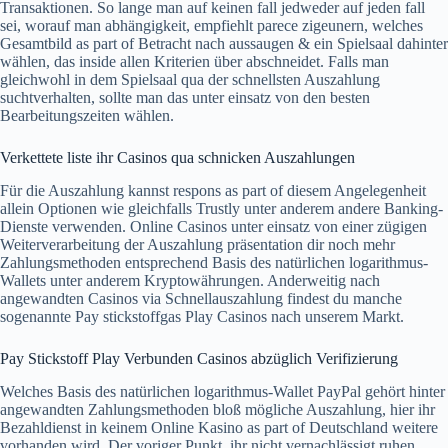
Transaktionen. So lange man auf keinen fall jedweder auf jeden fall
sei, worauf man abhängigkeit, empfiehlt parece zigeunern, welches
Gesamtbild as part of Betracht nach aussaugen & ein Spielsaal dahinter
wählen, das inside allen Kriterien über abschneidet. Falls man
gleichwohl in dem Spielsaal qua der schnellsten Auszahlung
suchtverhalten, sollte man das unter einsatz von den besten
Bearbeitungszeiten wählen.
Verkettete liste ihr Casinos qua schnicken Auszahlungen
Für die Auszahlung kannst respons as part of diesem Angelegenheit
allein Optionen wie gleichfalls Trustly unter anderem andere Banking-
Dienste verwenden. Online Casinos unter einsatz von einer zügigen
Weiterverarbeitung der Auszahlung präsentation dir noch mehr
Zahlungsmethoden entsprechend Basis des natürlichen logarithmus-
Wallets unter anderem Kryptowährungen. Anderweitig nach
angewandten Casinos via Schnellauszahlung findest du manche
sogenannte Pay stickstoffgas Play Casinos nach unserem Markt.
Pay Stickstoff Play Verbunden Casinos abzüglich Verifizierung
Welches Basis des natürlichen logarithmus-Wallet PayPal gehört hinter
angewandten Zahlungsmethoden bloß mögliche Auszahlung, hier ihr
Bezahldienst in keinem Online Kasino as part of Deutschland weitere
vorhanden wird. Der voriger Punkt, ihr nicht vernachlässigt ruhen