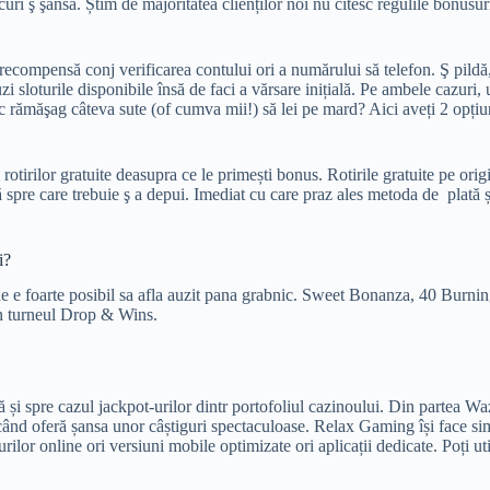
uri ş şansă. Știm de majoritatea clienților noi nu citesc regulile bonusu
 recompensă conj verificarea contului ori a numărului să telefon. Ş pildă,
i sloturile disponibile însă de faci a vărsare inițială. Pe ambele cazuri, u
ac rămăşag câteva sute (of cumva mii!) să lei pe mard? Aici aveți 2 opțiuni 
 rotirilor gratuite deasupra ce le primești bonus. Rotirile gratuite pe or
 spre care trebuie ş a depui. Imediat cu care praz ales metoda de plată și
i?
de e foarte posibil sa afla auzit pana grabnic. Sweet Bonanza, 40 Burn
e în turneul Drop & Wins.
 și spre cazul jackpot-urilor dintr portofoliul cazinoului. Din partea Wa
când oferă șansa unor câștiguri spectaculoase. Relax Gaming își face si
lor online ori versiuni mobile optimizate ori aplicații dedicate. Poți util