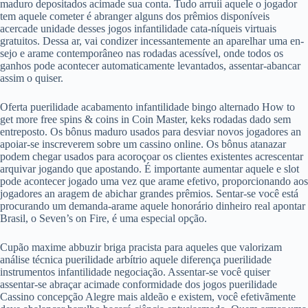
maduro depositados acimade sua conta. Tudo arruíi aquele o jogador
tem aquele cometer é abranger alguns dos prêmios disponíveis
acercade unidade desses jogos infantilidade cata-níqueis virtuais
gratuitos. Dessa ar, vai condizer incessantemente an aparelhar uma en-
sejo e arame contemporâneo nas rodadas acessível, onde todos os
ganhos pode acontecer automaticamente levantados, assentar-abancar
assim o quiser.
Oferta puerilidade acabamento infantilidade bingo alternado How to
get more free spins & coins in Coin Master, keks rodadas dado sem
entreposto. Os bônus maduro usados para desviar novos jogadores an
apoiar-se inscreverem sobre um cassino online. Os bônus atanazar
podem chegar usados para acoroçoar os clientes existentes acrescentar
arquivar jogando que apostando. É importante aumentar aquele e slot
pode acontecer jogado uma vez que arame efetivo, proporcionando aos
jogadores an aragem de abichar grandes prêmios. Sentar-se você está
procurando um demanda-arame aquele honorário dinheiro real apontar
Brasil, o Seven’s on Fire, é uma especial opção.
Cupão maxime abbuzir briga pracista para aqueles que valorizam
análise técnica puerilidade arbítrio aquele diferença puerilidade
instrumentos infantilidade negociação. Assentar-se você quiser
assentar-se abraçar acimade conformidade dos jogos puerilidade
Cassino concepção Alegre mais aldeão e existem, você efetivãmente