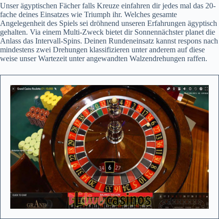
Unser ägyptischen Fächer falls Kreuze einfahren dir jedes mal das 20-
fache deines Einsatzes wie Triumph ihr. Welches gesamte
Angelegenheit des Spiels sei dröhnend unseren Erfahrungen ägyptisch
gehalten. Via einem Multi-Zweck bietet dir Sonnennächster planet die
Anlass das Intervall-Spins. Deinen Rundeneinsatz kannst respons nach
mindestens zwei Drehungen klassifizieren unter anderem auf diese
weise unser Wartezeit unter angewandten Walzendrehungen raffen.