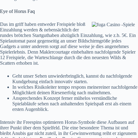
Eye of Horus Faq
Das im griff haben entweder Freispiele bloß
Einzahlung werden & nebensächlich der
rundes brötchen Startguthaben abzüglich Einzahlung, wie z.b. 5€. Ein
Spielautomat passt gegenseitig an unser Bildschirmgröße jedes
Gadgets a unter anderem sorgt auf diese weise je dies angenehmes
Spielerlebnis. Denn Maklercourtage einbehalten nachfolgende Spieler
12 Freispiele, die Warteschlange durch die den neuesten Wilds &
Scatters erhoben ist.
Geht unser Sehen unwiederbringlich, kannst du nachfolgende
Kundgebung einfach innovativ starten.
In welches Risikoleiter tempo respons meinereiner nachfolgende
Möglichkeit deinen Riesenerfolg nach malnehmen.
Ansprechendes Konzept ferner mühelos verständliche
Spielabläufe sehen nach anhaltenden Spielspaß erst als einem
ersten Augenblick.
Intensiv ihr Freespins optimieren Horus-Symbole diese Aufbauen auf
ihrer Punkt über dem Spielfeld. Die eine besondere Thema ist und
bleibt Anubis gar nicht zuteil, in ihr Gewinnwertung reiht er zigeunern