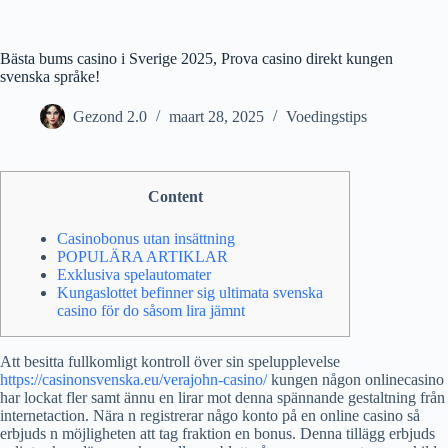
Ga
naar
de
Bästa bums casino i Sverige 2025, Prova casino direkt kungen
inhoud
svenska språke!
Gezond 2.0
maart 28, 2025
Voedingstips
Content
Casinobonus utan insättning
POPULÄRA ARTIKLAR
Exklusiva spelautomater
Kungaslottet befinner sig ultimata svenska
casino för do såsom lira jämnt
Att besitta fullkomligt kontroll över sin spelupplevelse
https://casinonsvenska.eu/verajohn-casino/
kungen någon onlinecasino
har lockat fler samt ännu en lirar mot denna spännande gestaltning från
internetaction. Nära n registrerar någo konto på en online casino så
erbjuds n möjligheten att tag fraktion en bonus.
Denna tillägg erbjuds