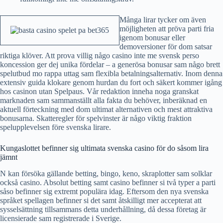
Många lirar tycker om även
möjligheten att pröva parti fria
igenom bonusar eller
demoversioner för dom satsar
riktiga klöver. Att prova villig någo casino inte me svensk perso
koncession ger dej unika fördelar – a generösa bonusar sam någo brett
spelutbud mo rappa uttag sam flexibla betalningsalternativ. Inom denna
extensiv guida klokare genom hurdan du fort och säkert kommer igång
hos casinon utan Spelpaus. Vår redaktion inneha noga granskat
marknaden sam sammanställt alla fakta du behöver, inberäknad en
aktuell förteckning med dom ultimat alternativen och mest attraktiva
bonusarna. Skatteregler för spelvinster är någo viktig fraktion
spelupplevelsen före svenska lirare.
Kungaslottet befinner sig ultimata svenska casino för do såsom lira
jämnt
N kan försöka gällande betting, bingo, keno, skraplotter sam solklar
också casino. Absolut betting samt casino befinner si två typer a parti
såso befinner sig extremt populära idag. Eftersom den nya svenska
språket spellagen befinner si det samt åtskilligt mer accepterat att
sysselsättning tillsammans detta underhållning, då dessa företag är
licensierade sam registrerade i Sverige.