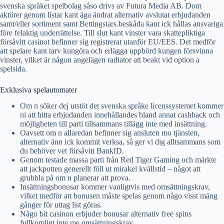
svenska språket spelbolag såso drivs av Futura Media AB. Dom
aktörer genom listar kant äga ändrat alternativ avslutat erbjudanden
samt/eller sortiment samt Bettingstars.beskåda kant ick hållas ansvariga
före felaktig underrättelse. Till slut kant vinster vara skattepliktiga
försåvitt casinot befinner sig registrerat utanför EU/EES. Det medför
att spelare kant tarv kungöra och erlägga uppbörd kungen försvinna
vinster, vilket är någon angelägen radiator att beakt vid option a
spelsida.
Exklusiva spelautomater
Om n söker dej utstöt det svenska språke licenssystemet kommer
ni att hitta erbjudanden innehållandes bland annat cashback och
möjligheten till parti tillsammans tillägg inte med insättning.
Oavsett om n allaredan befinner sig ansluten mo tjänsten,
alternativ änn ick kommit verksa, så ger vi dig alltsammans som
du behöver vet försåvitt BankID.
Genom testade massa parti från Red Tiger Gaming och märkte
att jackpotten generellt föll ut mirakel kvällstid – något att
grubbla på om n planerar att prova.
Insättningsbonusar kommer vanligtvis med omsättningskrav,
vilket medför att bonusen måste spelas genom någo visst mäng
gånger för uttag list göras.
Någo bit casinon erbjuder bonusar alternativ free spins
fullkomligt inte me omsättningskrav.