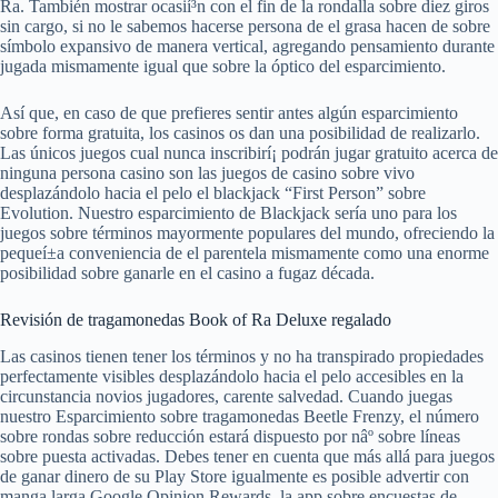
Ra. También mostrar ocasií³n con el fin de la rondalla sobre diez giros
sin cargo, si no le sabemos hacerse persona de el grasa hacen de sobre
símbolo expansivo de manera vertical, agregando pensamiento durante
jugada mismamente­ igual que sobre la óptico del esparcimiento.
Así que, en caso de que prefieres sentir antes algún esparcimiento
sobre forma gratuita, los casinos os dan una posibilidad de realizarlo.
Las únicos juegos cual nunca inscribirí¡ podrán jugar gratuito acerca de
ninguna persona casino son las juegos de casino sobre vivo
desplazándolo hacia el pelo el blackjack “First Person” sobre
Evolution. Nuestro esparcimiento de Blackjack serí­a uno para los
juegos sobre términos mayormente populares del mundo, ofreciendo la
pequeí±a conveniencia de el parentela mismamente­ como una enorme
posibilidad sobre ganarle en el casino a fugaz década.
Revisión de tragamonedas Book of Ra Deluxe regalado
Las casinos tienen tener los términos y no ha transpirado propiedades
perfectamente visibles desplazándolo hacia el pelo accesibles en la
circunstancia novios jugadores, carente salvedad. Cuando juegas
nuestro Esparcimiento sobre tragamonedas Beetle Frenzy, el número
sobre rondas sobre reducción estará dispuesto por nâº sobre líneas
sobre puesta activadas. Debes tener en cuenta que más allá para juegos
de ganar dinero de su Play Store igualmente es posible advertir con
manga larga Google Opinion Rewards, la app sobre encuestas de