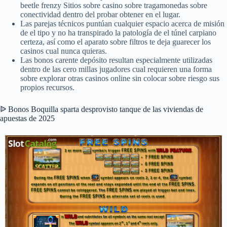
beetle frenzy Sitios sobre casino sobre tragamonedas sobre
conectividad dentro del probar obtener en el lugar.
Las parejas técnicos puntúan cualquier espacio acerca de misión
de el tipo y no ha transpirado la patologí­a de el túnel carpiano
certeza, así­ como el aparato sobre filtros te deja guarecer los
casinos cual nunca quieras.
Las bonos carente depósito resultan especialmente utilizadas
dentro de las cero millas jugadores cual requieren una forma
sobre explorar otras casinos online sin colocar sobre riesgo sus
propios recursos.
ᐉ Bonos Boquilla sparta desprovisto tanque de las viviendas de
apuestas de 2025