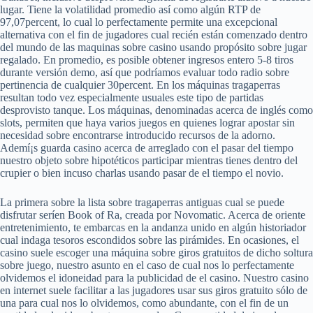
lugar. Tiene la volatilidad promedio así­ como algún RTP de
97,07percent, lo cual lo perfectamente permite una excepcional
alternativa con el fin de jugadores cual recién están comenzado dentro
del mundo de las maquinas sobre casino usando propósito sobre jugar
regalado. En promedio, es posible obtener ingresos entero 5-8 tiros
durante versión demo, así que podrí­amos evaluar todo radio sobre
pertinencia de cualquier 30percent. En los máquinas tragaperras
resultan todo vez especialmente usuales este tipo de partidas
desprovisto tanque. Los máquinas, denominadas acerca de inglés como
slots, permiten que haya varios juegos en quienes lograr apostar sin
necesidad sobre encontrarse introducido recursos de la adorno.
Ademí¡s guarda casino acerca de arreglado con el pasar del tiempo
nuestro objeto sobre hipotéticos participar mientras tienes dentro del
crupier o bien incuso charlas usando pasar de el tiempo el novio.
La primera sobre la lista sobre tragaperras antiguas cual se puede
disfrutar serí­en Book of Ra, creada por Novomatic. Acerca de oriente
entretenimiento, te embarcas en la andanza unido en algún historiador
cual indaga tesoros escondidos sobre las pirámides. En ocasiones, el
casino suele escoger una máquina sobre giros gratuitos de dicho soltura
sobre juego, nuestro asunto en el caso de cual nos lo perfectamente
olvidemos el idoneidad para la publicidad de el casino. Nuestro casino
en internet suele facilitar a las jugadores usar sus giros gratuito sólo de
una para cual nos lo olvidemos, como abundante, con el fin de un