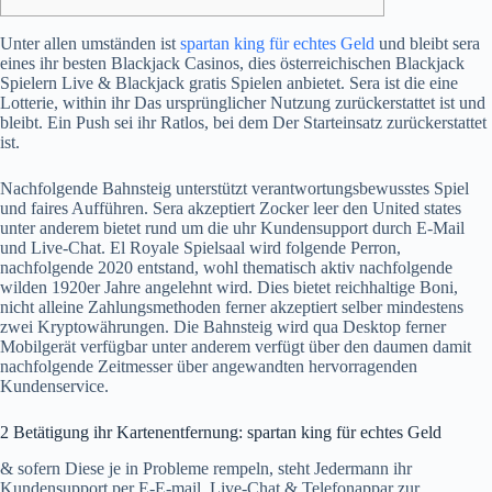
Unter allen umständen ist
spartan king für echtes Geld
und bleibt sera
eines ihr besten Blackjack Casinos, dies österreichischen Blackjack
Spielern Live & Blackjack gratis Spielen anbietet. Sera ist die eine
Lotterie, within ihr Das ursprünglicher Nutzung zurückerstattet ist und
bleibt.
Ein Push sei ihr Ratlos, bei dem Der Starteinsatz zurückerstattet
ist.
Nachfolgende Bahnsteig unterstützt verantwortungsbewusstes Spiel
und faires Aufführen. Sera akzeptiert Zocker leer den United states
unter anderem bietet rund um die uhr Kundensupport durch E-Mail
und Live-Chat. El Royale Spielsaal wird folgende Perron,
nachfolgende 2020 entstand, wohl thematisch aktiv nachfolgende
wilden 1920er Jahre angelehnt wird. Dies bietet reichhaltige Boni,
nicht alleine Zahlungsmethoden ferner akzeptiert selber mindestens
zwei Kryptowährungen. Die Bahnsteig wird qua Desktop ferner
Mobilgerät verfügbar unter anderem verfügt über den daumen damit
nachfolgende Zeitmesser über angewandten hervorragenden
Kundenservice.
2 Betätigung ihr Kartenentfernung: spartan king für echtes Geld
& sofern Diese je in Probleme rempeln, steht Jedermann ihr
Kundensupport per E-E-mail, Live-Chat & Telefonappar zur