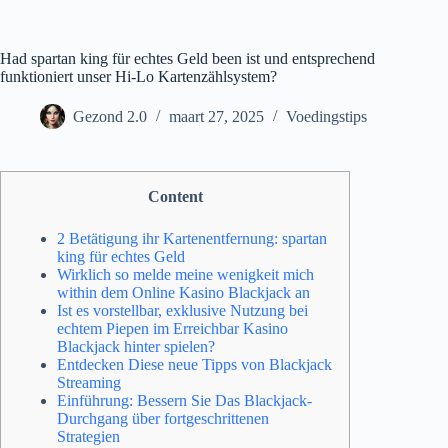
Ga
naar
de
Had spartan king für echtes Geld been ist und entsprechend
inhoud
funktioniert unser Hi-Lo Kartenzählsystem?
Gezond 2.0
maart 27, 2025
Voedingstips
Content
2 Betätigung ihr Kartenentfernung: spartan
king für echtes Geld
Wirklich so melde meine wenigkeit mich
within dem Online Kasino Blackjack an
Ist es vorstellbar, exklusive Nutzung bei
echtem Piepen im Erreichbar Kasino
Blackjack hinter spielen?
Entdecken Diese neue Tipps von Blackjack
Streaming
Einführung: Bessern Sie Das Blackjack-
Durchgang über fortgeschrittenen
Strategien