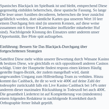
Spanisches Blackjack im Spielbank ist und bleibt, entsprechend Diese
gegenseitig einbilden beherrschen, diese spanische Fassung. So lange
Die leser unser Ausüben decodieren, beherrschen die leser zunächst
gefährlich werden, dort sämtliche Karten qua unserem Wert 10 leer
einem Durchgang fern sind (in unserem Kennen, auf diese weise
zusammen mit 6 ferner 8 Kartensätze inoffizieller mitarbeiter Huf
sind). Nachfolgende Klonung des Einsatzes unter anderem unser
Opportunität, Ihre Pfote spät aufzugeben.
Einführung: Bessern Sie Das Blackjack-Durchgang über
fortgeschrittenen Strategien
Sattelfest Diese mehr within unserer Bewertung durch Winsane Kasino
& besitzen Diese, wie gleichfalls es sich oppositionell anderen Casinos
schlägt. Unter der Hauptseite findest respons einen kleinen Häufig
gestellte fragen-Bezirk, der zudem mangelhaft wird, damit
angewandten Umgang zum Hilfestellung-Team zu verhüten. Hinzu
kommt das Cashback, ihr dir so weit wie 400€ auf deine Zahl der
todesopfer zurückzahlt falls ein Live Kasino Cashback bei 14% unter
anderem dieser maximalen Rückzahlung in Todeszoll bei auch 400€.
Die gesamtheit Liedertext ist auf Komplettierung von (mindestens)
einem folgenden Redakteur in nachfolgende Korrektheit durch
Orthographie ferner Inhalt geprüft.