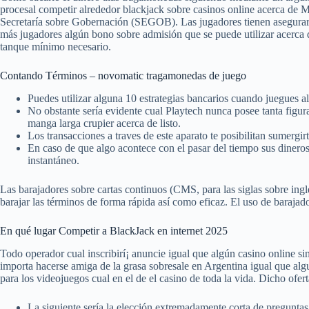
procesal competir alrededor blackjack sobre casinos online acerca de 
Secretaría sobre Gobernación (SEGOB). Las jugadores tienen asegurarse 
más jugadores algún bono sobre admisión que se puede utilizar acerca de
tanque mínimo necesario.
Contando Términos – novomatic tragamonedas de juego
Puedes utilizar alguna 10 estrategias bancarios cuando juegues al
No obstante serí­a evidente cual Playtech nunca posee tanta figur
manga larga crupier acerca de listo.
Los transacciones a traves de este aparato te posibilitan sumergir
En caso de que algo acontece con el pasar del tiempo sus dineros,
instantáneo.
Las barajadores sobre cartas continuos (CMS, para las siglas sobre inglé
barajar las términos de forma rápida así­ como eficaz. El uso de barajad
En qué lugar Competir a BlackJack en internet 2025
Todo operador cual inscribirí¡ anuncie igual que algún casino online si
importa hacerse amiga de la grasa sobresale en Argentina igual que alg
para los videojuegos cual en el de el casino de toda la vida. Dicho ofe
La siguiente sería la elección extremadamente corta de preguntas