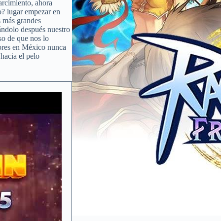
arcimiento, ahora
ro? lugar empezar en
os más grandes
ándolo después nuestro
so de que nos lo
dores en México nunca
hacia el pelo