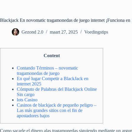
Ga
naar
de
inhoud
Blackjack En novomatic tragamonedas de juego internet ¡Funciona en 
Gezond 2.0
maart 27, 2025
Voedingstips
Content
Contando Términos – novomatic
tragamonedas de juego
En qué lugar Competir a BlackJack en
internet 2025
Cómputo de Palabras del Blackjack Online
Sin cargo
lots Casino
Casinos de blackjack de pequeño peligro –
Las más grandes sitios con el fin de
apostadores bajos
Como sacarle el dinero alas tragamonedas siguiendo mediante un argume