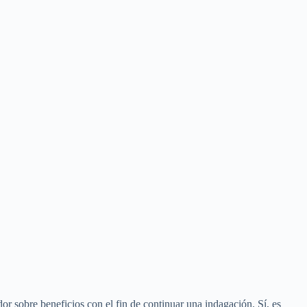
or sobre beneficios con el fin de continuar una indagación.
Sí, es