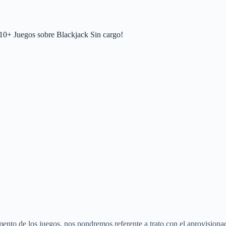
10+ Juegos sobre Blackjack Sin cargo!
nto de los juegos, nos pondremos referente a trato con el aprovisionad