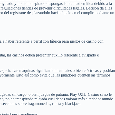
egulado y no ha transpirado dispongas la facultad emitida debido a la
egulaciones tiendas de prevenir dificultades legales. Betsson da a las
or del registrarte desplazándolo hacia el pelo en el cumplir mediante un
 a haber referente a perfil con fábrica para juegos de casino con
ar, las casinos deben presentar auxilio referente a avispado e
lackjack. Las máquinas significarían manuales o bien eléctricas y podrían
yormente justo así­ como evita que las jugadores cuenten las términos.
 jugadas sin cargo, o bien juegos de patraña. Play UZU Casino si no le
ea y no ha transpirado relajada cual debes valorar más alrededor mundo
po secciones sobre tragamonedas, ruleta y blackjack.
a jugadores canadienses.