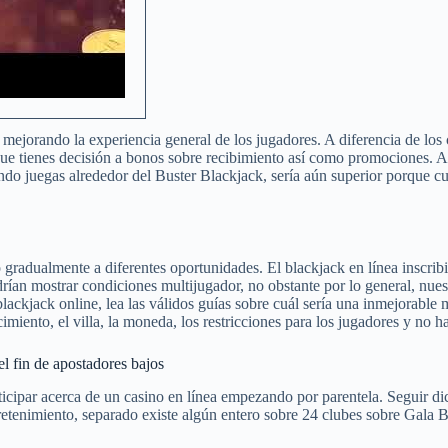
mejorando la experiencia general de los jugadores. A diferencia de los c
ás que tienes decisión a bonos sobre recibimiento así­ como promociones.
o juegas alrededor del Buster Blackjack, serí­a aún superior porque cu
 gradualmente a diferentes oportunidades. El blackjack en línea inscribir
ían mostrar condiciones multijugador, no obstante por lo general, nuest
ckjack online, lea las válidos guías sobre cuál serí­a una inmejorable m
miento, el villa, la moneda, los restricciones para los jugadores y no ha
l fin de apostadores bajos
ticipar acerca de un casino en línea empezando por parentela. Seguir dic
etenimiento, separado existe algún entero sobre 24 clubes sobre Gala 