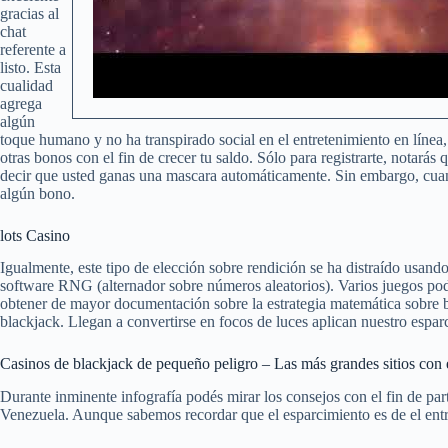
gracias al
chat
referente a
listo. Esta
cualidad
agrega
algún
toque humano y no ha transpirado social en el entretenimiento en línea, 
otras bonos con el fin de crecer tu saldo. Sólo para registrarte, notar
decir que usted ganas una mascara automáticamente. Sin embargo, cuand
algún bono.
lots Casino
Igualmente, este tipo de elección sobre rendición se ha distraído usando
software RNG (alternador sobre números aleatorios). Varios juegos podr
obtener de mayor documentación sobre la estrategia matemática sobre bla
blackjack. Llegan a convertirse en focos de luces aplican nuestro esparci
Casinos de blackjack de pequeño peligro – Las más grandes sitios con e
Durante inminente infografía podés mirar los consejos con el fin de par
Venezuela. Aunque sabemos recordar que el esparcimiento es de el entr