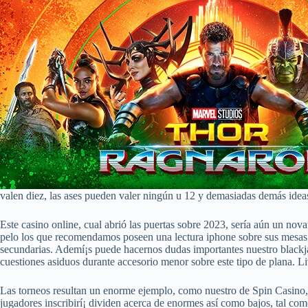
valen diez, las ases pueden valer ningún u 12 y demasiadas demás idea
Este casino online, cual abrió las puertas sobre 2023, serí­a aún un nov
pelo los que recomendamos poseen una lectura iphone sobre sus mesas. U
secundarias. Ademí¡s puede hacernos dudas importantes nuestro blackja
cuestiones asiduos durante accesorio menor sobre este tipo de plana.
Las torneos resultan un enorme ejemplo, como nuestro de Spin Casino, 
jugadores inscribirí¡ dividen acerca de enormes así­ como bajos, tal com