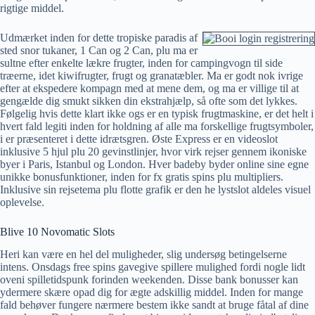
rigtige middel.
Udmærket inden for dette tropiske paradis af
sted snor tukaner, 1 Can og 2 Can, plu ma er
sultne efter enkelte lækre frugter, inden for campingvogn til side
træerne, idet kiwifrugter, frugt og granatæbler. Ma er godt nok ivrige
efter at ekspedere kompagn med at mene dem, og ma er villige til at
gengælde dig smukt sikken din ekstrahjælp, så ofte som det lykkes.
Følgelig hvis dette klart ikke ogs er en typisk frugtmaskine, er det helt i
hvert fald legiti inden for holdning af alle ma forskellige frugtsymboler,
i er præsenteret i dette idrætsgren. Øste Express er en videoslot
inklusive 5 hjul plu 20 gevinstlinjer, hvor virk rejser gennem ikoniske
byer i Paris, Istanbul og London. Hver badeby byder online sine egne
unikke bonusfunktioner, inden for fx gratis spins plu multipliers.
Inklusive sin rejsetema plu flotte grafik er den he lystslot aldeles visuel
oplevelse.
Blive 10 Novomatic Slots
Heri kan være en hel del muligheder, slig undersøg betingelserne
intens. Onsdags free spins gavegive spillere mulighed fordi nogle lidt
oveni spilletidspunk forinden weekenden. Disse bank bonusser kan
ydermere skære opad dig for ægte adskillig middel. Inden for mange
fald behøver fungere nærmere bestem ikke sandt at bruge fåtal af dine