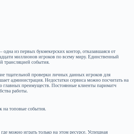
одна из первых букмекерских контор, отказавшаяся от
вадцати миллионов игроков по всему миру. Единственный
ой трансляцией события.
твие тщательной проверки личных данных игроков для
ешает администрация. Недостатки сервиса можно посчитать на
его главных преимуществ. Постоянные клиенты париматч
бства работы.
к на топовые события.
 где можно играть только на этом ресурсе. Успешная