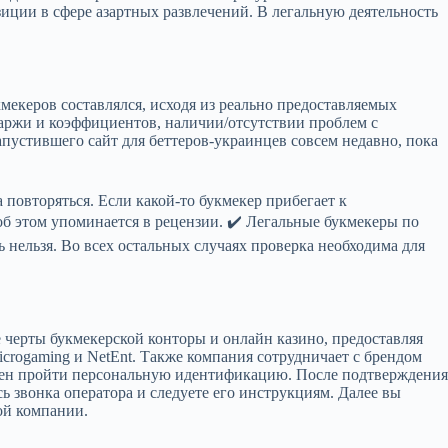
иции в сфере азартных развлечений. В легальную деятельность
мекеров составлялся, исходя из реально предоставляемых
маржи и коэффициентов, наличии/отсутствии проблем с
апустившего сайт для беттеров-украинцев совсем недавно, пока
повторяться. Если какой-то букмекер прибегает к
 этом упоминается в рецензии. ✔️ Легальные букмекеры по
ь нельзя. Во всех остальных случаях проверка необходима для
бе черты букмекерской конторы и онлайн казино, предоставляя
crogaming и NetEnt. Также компания сотрудничает с брендом
лжен пройти персональную идентификацию. После подтверждения
ь звонка оператора и следуете его инструкциям. Далее вы
ой компании.