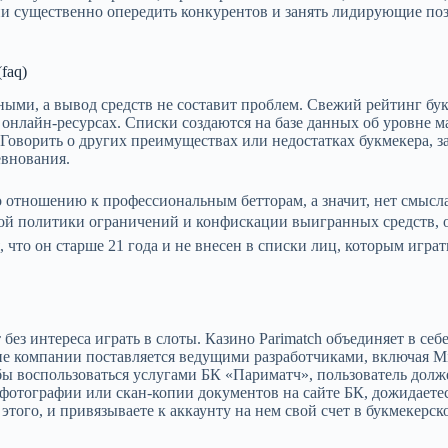
ии существенно опередить конкурентов и занять лидирующие поз
faq)
ными, а вывод средств не составит проблем. Свежий рейтинг бук
 онлайн-ресурсах. Списки создаются на базе данных об уровне 
Говорить о других преимуществах или недостатках букмекера, з
евнования.
отношению к профессиональным бетторам, а значит, нет смысла 
й политики ограничений и конфискации выигранных средств, об
 что он старше 21 года и не внесен в списки лиц, которым играт
без интереса играть в слоты. Казино Parimatch объединяет в се
е компании поставляется ведущими разработчиками, включая Mi
обы воспользоваться услугами БК «Париматч», пользователь до
 фотографии или скан-копии документов на сайте БК, дожидаетес
того, и привязываете к аккаунту на нем свой счет в букмекерск