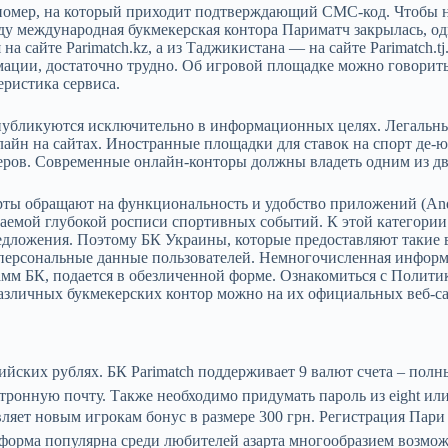
номер, на который приходит подтверждающий СМС-код. Чтобы н
оду международная букмекерская контора Париматч закрылась, 
на сайте Parimatch.kz, а из Таджикистана — на сайте Parimatch.
ии, достаточно трудно. Об игровой площадке можно говорить ч
еристика сервиса.
публикуются исключительно в информационных целях. Легальны
лайн на сайтах. Иностранные площадки для ставок на спорт де-ю
ров. Современные онлайн-конторы должны владеть одним из дву
рты обращают на функциональность и удобство приложений (And
аемой глубокой росписи спортивных событий. К этой категории
редложения. Поэтому БК Украины, которые предоставляют такие
 персональные данные пользователей. Немногочисленная информ
амм БК, подается в обезличенной форме. Ознакомиться с Полит
азличных букмекерских контор можно на их официальных веб-са
ийских рублях. БК Parimatch поддерживает 9 валют счета – полн
тронную почту. Также необходимо придумать пароль из eight или
ляет новым игрокам бонус в размере 300 грн. Регистрация Пари
форма популярна среди любителей азарта многообразием возмож